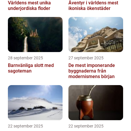
Världens mest unika
Äventyr i världens mest
underjordiska floder
ikoniska ökenstäder
28 september 2025
27 september 2025
Barnvänliga slott med
De mest imponerande
sagoteman
byggnaderna från
modernismens början
22 september 2025
22 september 2025