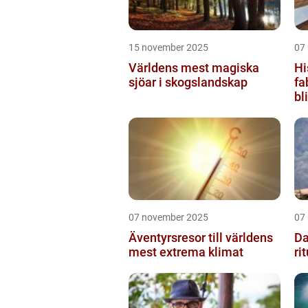
15 november 2025
07
Världens mest magiska
Hi
sjöar i skogslandskap
fa
bl
07 november 2025
07
Äventyrsresor till världens
Da
mest extrema klimat
ri