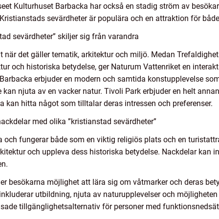
 Kulturhuset Barbacka har också en stadig ström av besökar
Kristianstads sevärdheter är populära och en attraktion för både
tad sevärdheter” skiljer sig från varandra
åt när det gäller tematik, arkitektur och miljö. Medan Trefaldigh
ur och historiska betydelse, ger Naturum Vattenriket en interakt
 Barbacka erbjuder en modern och samtida konstupplevelse som
e kan njuta av en vacker natur. Tivoli Park erbjuder en helt anna
la kan hitta något som tilltalar deras intressen och preferenser.
ackdelar med olika ”kristianstad sevärdheter”
ia och fungerar både som en viktig religiös plats och en turistat
kitektur och uppleva dess historiska betydelse. Nackdelar kan in
en.
ger besökarna möjlighet att lära sig om våtmarker och deras bet
nkluderar utbildning, njuta av naturupplevelser och möjligheten
nsade tillgänglighetsalternativ för personer med funktionsnedsät