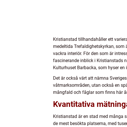
Kristianstad tillhandahåller ett vari
medeltida Trefaldighetskyrkan, som ä
vackra interiör. För den som är intre
fascinerande inblick i Kristianstads 
Kulturhuset Barbacka, som hyser en
Det är också värt att nämna Sveriges
våtmarksområden, utan också en spän
mångfald och fåglar som finns här åre
Kvantitativa mätning
Kristianstad är en stad med många sev
de mest besökta platserna, med tusen