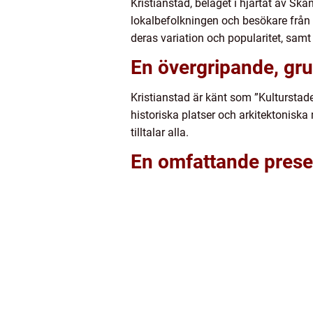
Kristianstad, beläget i hjärtat av Skå
lokalbefolkningen och besökare från n
deras variation och popularitet, samt
En övergripande, gru
Kristianstad är känt som ”Kulturstad
historiska platser och arkitektonisk
tilltalar alla.
En omfattande presen