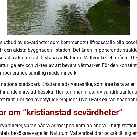
erat utbud av sevärdheter som kommer att tillfredsställa alla bes
r den äldsta byggnaden i staden. Det är en imponerande struktur
sserad av kultur och historia är Naturum Vattenriket ett måste. 
naturliga arv och vikten av att bevara våtmarker. För den konsti
 imponerande samling moderna verk.
 nationalstadspark Kristianstads vattenrike, som inte bara är e
nande plats att besöka. Här kan man njuta av vandringar läng
t runt. För den äventyrlige erbjuder Tivoli Park en rad spännan
ar om ”kristianstad sevärdheter”
ärdheter, varav några är mer populära än andra. Enligt statisti
tals besökare varje år. Naturum Vattenriket drar också till sig 