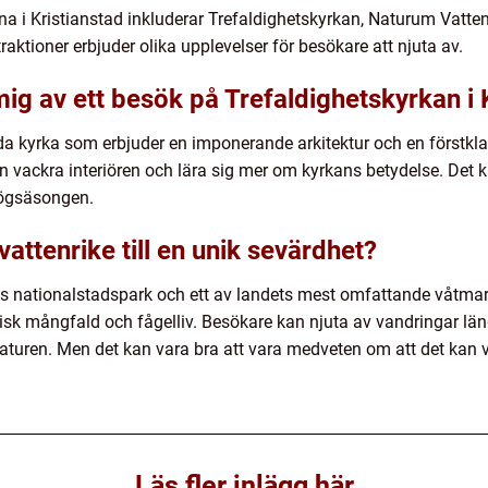
a i Kristianstad inkluderar Trefaldighetskyrkan, Naturum Vatten
raktioner erbjuder olika upplevelser för besökare att njuta av.
ig av ett besök på Trefaldighetskyrkan i 
da kyrka som erbjuder en imponerande arkitektur och en förstkl
 vackra interiören och lära sig mer om kyrkans betydelse. Det ka
 högsäsongen.
vattenrike till en unik sevärdhet?
ges nationalstadspark och ett av landets mest omfattande våtma
ogisk mångfald och fågelliv. Besökare kan njuta av vandringar l
naturen. Men det kan vara bra att vara medveten om att det kan 
Läs fler inlägg här