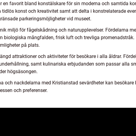
 en favorit bland konstälskare för sin moderna och samtida ko
tidlös konst och kreativitet samt att delta i konstrelaterade e
ränsade parkeringsmöjligheter vid museet.
 unik miljö för fågelskådning och naturupplevelser. Fördelarna
en biologiska mångfalden, frisk luft och trevliga promenadstråk
mligheter på plats.
ngd attraktioner och aktiviteter för besökare i alla åldrar. Förd
 underhållning, samt kulinariska erbjudanden som passar alla s
under högsäsongen.
na och nackdelarna med Kristianstad sevärdheter kan besökare bä
ressen och preferenser.