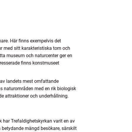
ökare. Här finns exempelvis det
 med sitt karakteristiska torn och
Detta museum och naturcenter ger en
ntresserade finns konstmuseet
n av landets mest omfattande
s naturområden med en rik biologisk
de attraktioner och underhållning.
k har Trefaldighetskyrkan varit en av
en betydande mängd besökare, särskilt