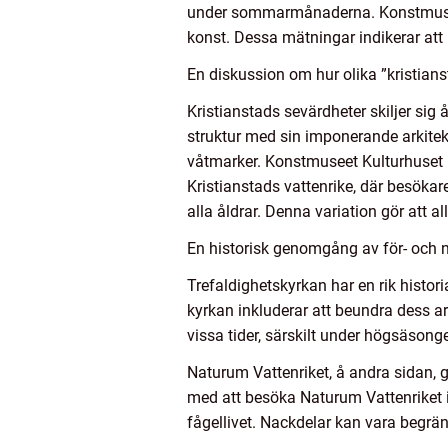
under sommarmånaderna. Konstmuseet
konst. Dessa mätningar indikerar att 
En diskussion om hur olika ”kristians
Kristianstads sevärdheter skiljer sig 
struktur med sin imponerande arkitekt
våtmarker. Konstmuseet Kulturhuset
Kristianstads vattenrike, där besökar
alla åldrar. Denna variation gör att al
En historisk genomgång av för- och n
Trefaldighetskyrkan har en rik histor
kyrkan inkluderar att beundra dess ar
vissa tider, särskilt under högsäsong
Naturum Vattenriket, å andra sidan, 
med att besöka Naturum Vattenriket i
fågellivet. Nackdelar kan vara begrä