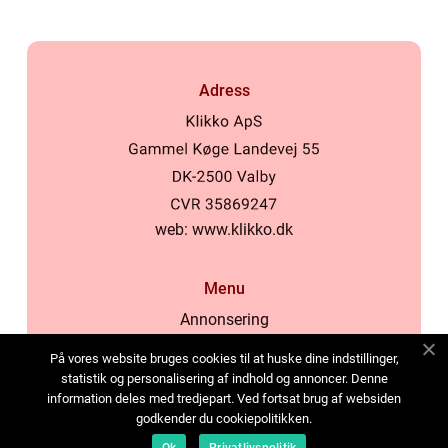
Adress
web:
www.klikko.dk
Menu
Annonsering
Om oss
På vores website bruges cookies til at huske dine indstillinger,
Cookies
statistik og personalisering af indhold og annoncer. Denne
information deles med tredjepart. Ved fortsat brug af websiden
Kontakta oss
godkender du cookiepolitikken.
Sitemap