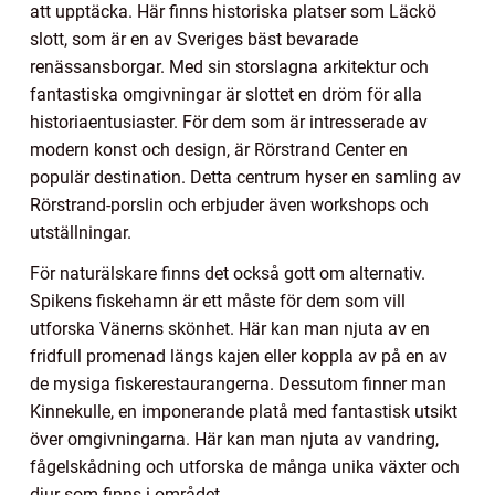
att upptäcka. Här finns historiska platser som Läckö
slott, som är en av Sveriges bäst bevarade
renässansborgar. Med sin storslagna arkitektur och
fantastiska omgivningar är slottet en dröm för alla
historiaentusiaster. För dem som är intresserade av
modern konst och design, är Rörstrand Center en
populär destination. Detta centrum hyser en samling av
Rörstrand-porslin och erbjuder även workshops och
utställningar.
För naturälskare finns det också gott om alternativ.
Spikens fiskehamn är ett måste för dem som vill
utforska Vänerns skönhet. Här kan man njuta av en
fridfull promenad längs kajen eller koppla av på en av
de mysiga fiskerestaurangerna. Dessutom finner man
Kinnekulle, en imponerande platå med fantastisk utsikt
över omgivningarna. Här kan man njuta av vandring,
fågelskådning och utforska de många unika växter och
djur som finns i området.