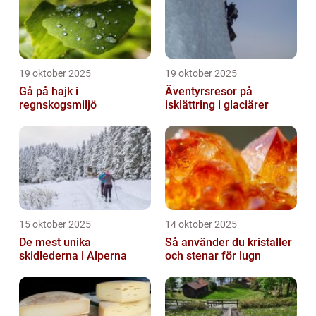
19 oktober 2025
19 oktober 2025
Gå på hajk i
Äventyrsresor på
regnskogsmiljö
isklättring i glaciärer
15 oktober 2025
14 oktober 2025
De mest unika
Så använder du kristaller
skidlederna i Alperna
och stenar för lugn