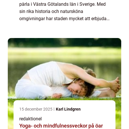
pärla i Västra Götalands län i Sverige. Med
sin rika historia och natursköna
omgivningar har staden mycket att erbjuda
upplevelsejägare. I denna artikel kommer vi
att ge dig en grundlig översikt av
Lidköping...
15 december 2025
Karl Lindgren
redaktionel
Yoga- och mindfulnessveckor på öar