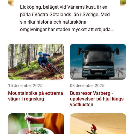
Lidköping, beläget vid Vänerns kust, är en
pärla i Västra Götalands län i Sverige. Med
sin rika historia och natursköna
omgivningar har staden mycket att erbjuda
upplevelsejägare. I denna artikel kommer vi
att ge dig en grundlig översikt av
Lidköping...
15 december 2025
03 december 2025
Mountainbike på extrema
Bussresor Varberg -
stigar i regnskog
upplevelser på hjul längs
västkusten