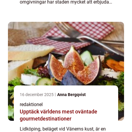
omgivningar har staden mycket att erbjuda
upplevelsejägare. I denna artikel kommer vi
att ge dig en grundlig översikt av
Lidköping...
16 december 2025
Anna Bergqvist
redaktionel
Upptäck världens mest oväntade
gourmetdestinationer
Lidköping, beläget vid Vänerns kust, är en