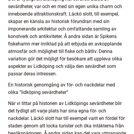
sevärdheter, var och en med sin egen unika charm och
inneboende attraktionskraft. Läckö slott, till exempel,
skapar en känsla av historisk förundran med sin
imponerande arkitektur och omfattande samling av
konstverk och antikviteter. Å andra sidan är Spikens
fiskehamn mer inriktad på att erbjuda en avkopplande
atmosfär och möjlighet till fiske och båtliv. Denna
variation gör det möjligt för besökare att uppleva olika
aspekter av Lidköping och välja den sevärdhet som
passar deras intressen.
En historisk genomgång av för- och nackdelar med
olika ”lidköping sevärdheter”
När vi tittar på historien av Lidköpings sevärdheter blir
det tydligt att varje plats har sina egna för- och
nackdelar. Läckö slott har till exempel varit en fördel för
staden genom att locka turister och öka intäkterna från
besöksnäringen. Å andra sidan kan det vara utmanande