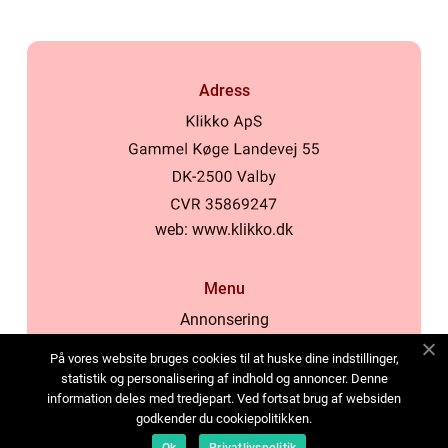
Adress
web:
www.klikko.dk
Menu
Annonsering
Om oss
På vores website bruges cookies til at huske dine indstillinger,
Cookies
statistik og personalisering af indhold og annoncer. Denne
information deles med tredjepart. Ved fortsat brug af websiden
Kontakta oss
godkender du cookiepolitikken.
Sitemap