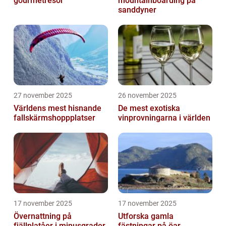
gourmetresor
mountainboarding på
sanddyner
27 november 2025
26 november 2025
Världens mest hisnande
De mest exotiska
fallskärmshoppplatser
vinprovningarna i världen
17 november 2025
17 november 2025
Övernattning på
Utforska gamla
fjällplatåer i minusgrader
fästningar på öar