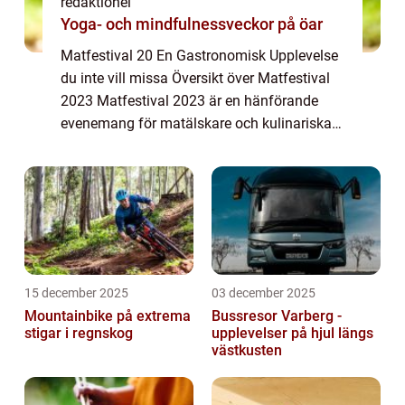
redaktionel
Yoga- och mindfulnessveckor på öar
Matfestival 20 En Gastronomisk Upplevelse
du inte vill missa Översikt över Matfestival
2023 Matfestival 2023 är en hänförande
evenemang för matälskare och kulinariska
entusiaster. Det är en festival som samlar
människor från hela världen för att uppl...
15 december 2025
03 december 2025
Mountainbike på extrema
Bussresor Varberg -
stigar i regnskog
upplevelser på hjul längs
västkusten