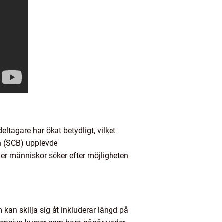
eltagare har ökat betydligt, vilket
ån (SCB) upplevde
fler människor söker efter möjligheten
kan skilja sig åt inkluderar längd på