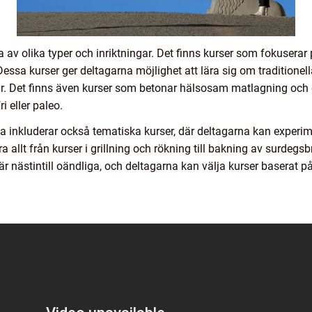
av olika typer och inriktningar. Det finns kurser som fokuserar p
. Dessa kurser ger deltagarna möjlighet att lära sig om traditionel
tur. Det finns även kurser som betonar hälsosam matlagning och er
i eller paleo.
 inkluderar också tematiska kurser, där deltagarna kan experim
 allt från kurser i grillning och rökning till bakning av surdegsbr
är nästintill oändliga, och deltagarna kan välja kurser baserat p