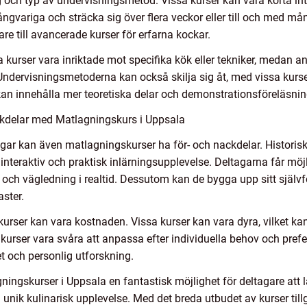
ng och typ av undervisningsmetod. Vissa kurser kan vara korta i
ngvariga och sträcka sig över flera veckor eller till och med må
re till avancerade kurser för erfarna kockar.
sa kurser vara inriktade mot specifika kök eller tekniker, medan
Undervisningsmetoderna kan också skilja sig åt, med vissa kurs
n innehålla mer teoretiska delar och demonstrationsföreläsnin
ckdelar med Matlagningskurs i Uppsala
gar kan även matlagningskurser ha för- och nackdelar. Historisk
interaktiv och praktisk inlärningsupplevelse. Deltagarna får möjl
 och vägledning i realtid. Dessutom kan de bygga upp sitt själv
ster.
ser kan vara kostnaden. Vissa kurser kan vara dyra, vilket ka
kurser vara svåra att anpassa efter individuella behov och prefe
et och personlig utforskning.
ngskurser i Uppsala en fantastisk möjlighet för deltagare att 
unik kulinarisk upplevelse. Med det breda utbudet av kurser til