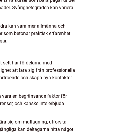
ntensiva kurser som bara pågår under
nader. Svårighetsgraden kan variera
 andra kan vara mer allmänna och
er som betonar praktisk erfarenhet
gar.
t sett har fördelarna med
ighet att lära sig från professionella
förtroende och skapa nya kontakter
n vara en begränsande faktor för
renser, och kanske inte erbjuda
lära sig om matlagning, utforska
lgängliga kan deltagarna hitta något