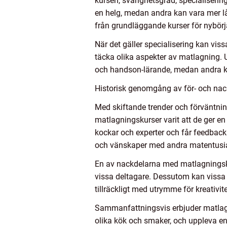
kursen, svårighetsgrad, specialiseri
en helg, medan andra kan vara mer lå
från grundläggande kurser för nybörja
När det gäller specialisering kan vis
täcka olika aspekter av matlagning. 
och handson-lärande, medan andra ka
Historisk genomgång av för- och na
Med skiftande trender och förväntnin
matlagningskurser varit att de ger en 
kockar och experter och får feedback
och vänskaper med andra matentusia
En av nackdelarna med matlagningskur
vissa deltagare. Dessutom kan vissa 
tillräckligt med utrymme för kreativit
Sammanfattningsvis erbjuder matlagni
olika kök och smaker, och uppleva en 