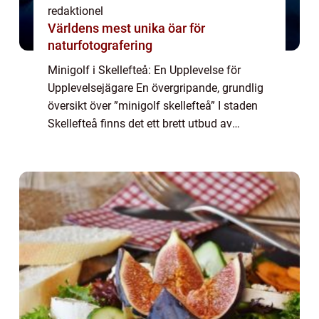
redaktionel
Världens mest unika öar för
naturfotografering
Minigolf i Skellefteå: En Upplevelse för
Upplevelsejägare En övergripande, grundlig
översikt över ”minigolf skellefteå” I staden
Skellefteå finns det ett brett utbud av
minigolfbanor som erbjuder roliga och
utmanande spel för både lokalbe...