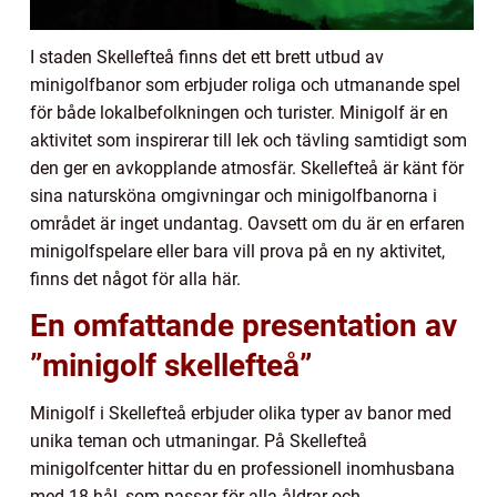
I staden Skellefteå finns det ett brett utbud av
minigolfbanor som erbjuder roliga och utmanande spel
för både lokalbefolkningen och turister. Minigolf är en
aktivitet som inspirerar till lek och tävling samtidigt som
den ger en avkopplande atmosfär. Skellefteå är känt för
sina natursköna omgivningar och minigolfbanorna i
området är inget undantag. Oavsett om du är en erfaren
minigolfspelare eller bara vill prova på en ny aktivitet,
finns det något för alla här.
En omfattande presentation av
”minigolf skellefteå”
Minigolf i Skellefteå erbjuder olika typer av banor med
unika teman och utmaningar. På Skellefteå
minigolfcenter hittar du en professionell inomhusbana
med 18 hål, som passar för alla åldrar och