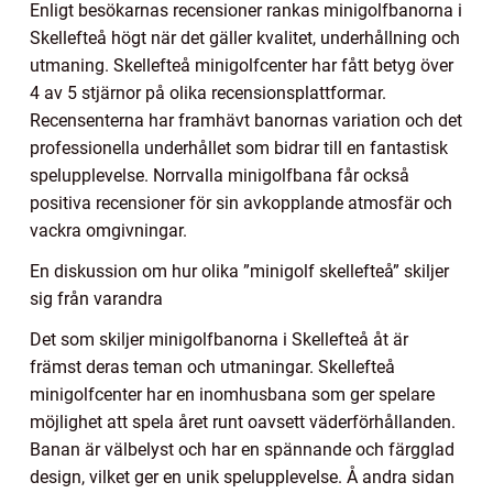
Enligt besökarnas recensioner rankas minigolfbanorna i
Skellefteå högt när det gäller kvalitet, underhållning och
utmaning. Skellefteå minigolfcenter har fått betyg över
4 av 5 stjärnor på olika recensionsplattformar.
Recensenterna har framhävt banornas variation och det
professionella underhållet som bidrar till en fantastisk
spelupplevelse. Norrvalla minigolfbana får också
positiva recensioner för sin avkopplande atmosfär och
vackra omgivningar.
En diskussion om hur olika ”minigolf skellefteå” skiljer
sig från varandra
Det som skiljer minigolfbanorna i Skellefteå åt är
främst deras teman och utmaningar. Skellefteå
minigolfcenter har en inomhusbana som ger spelare
möjlighet att spela året runt oavsett väderförhållanden.
Banan är välbelyst och har en spännande och färgglad
design, vilket ger en unik spelupplevelse. Å andra sidan