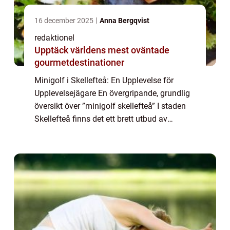
16 december 2025
Anna Bergqvist
redaktionel
Upptäck världens mest oväntade
gourmetdestinationer
Minigolf i Skellefteå: En Upplevelse för
Upplevelsejägare En övergripande, grundlig
översikt över ”minigolf skellefteå” I staden
Skellefteå finns det ett brett utbud av
minigolfbanor som erbjuder roliga och
utmanande spel för både lokalbe...