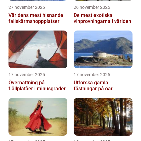
27 november 2025
26 november 2025
Världens mest hisnande
De mest exotiska
fallskärmshoppplatser
vinprovningarna i världen
17 november 2025
17 november 2025
Övernattning på
Utforska gamla
fjällplatåer i minusgrader
fästningar på öar