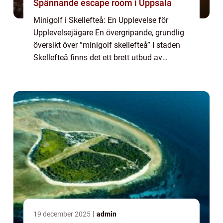
Spännande escape room i Uppsala
Minigolf i Skellefteå: En Upplevelse för
Upplevelsejägare En övergripande, grundlig
översikt över ”minigolf skellefteå” I staden
Skellefteå finns det ett brett utbud av
minigolfbanor som erbjuder roliga och
utmanande spel för både lokalbe...
19 december 2025
admin