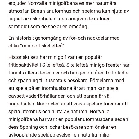
erbjuder Norrvalla minigolfbana en mer naturnära
atmosfär. Banan är utomhus och spelarna kan njuta av
lugnet och skönheten i den omgivande naturen
samtidigt som de spelar en omgång.
En historisk genomgång av för- och nackdelar med
olika ”minigolf skellefteå”
Historiskt sett har minigolf varit en populär
fritidsaktivitet i Skellefteå. Skellefteå minigolfcenter har
funnits i flera decennier och har genom åren fört glädje
och spänning till tusentals besökare. Fördelarna med
att spela på en inomhusbana är att man kan spela
oavsett väderförhållanden och att banan är väl
underhållen. Nackdelen är att vissa spelare föredrar att
spela utomhus och njuta av naturen. Norrvalla
minigolfbana har varit en populär utomhusbana sedan
dess öppning och lockar besökare som önskar en
avkopplande spelupplevelse i en naturlig miljö.