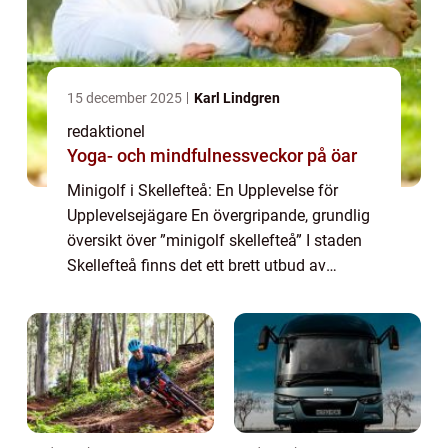
15 december 2025
Karl Lindgren
redaktionel
Yoga- och mindfulnessveckor på öar
Minigolf i Skellefteå: En Upplevelse för
Upplevelsejägare En övergripande, grundlig
översikt över ”minigolf skellefteå” I staden
Skellefteå finns det ett brett utbud av
minigolfbanor som erbjuder roliga och
utmanande spel för både lokalbe...