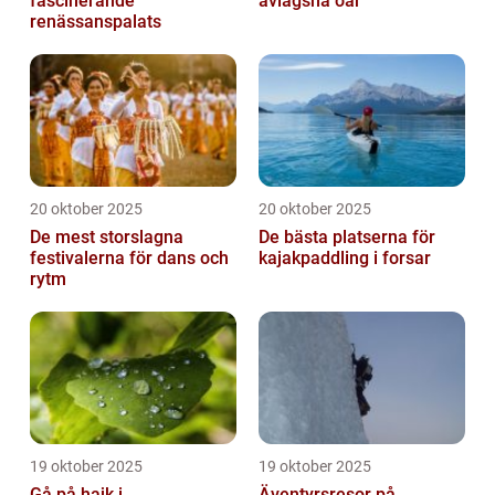
fascinerande
avlägsna öar
renässanspalats
20 oktober 2025
20 oktober 2025
De mest storslagna
De bästa platserna för
festivalerna för dans och
kajakpaddling i forsar
rytm
19 oktober 2025
19 oktober 2025
Gå på hajk i
Äventyrsresor på