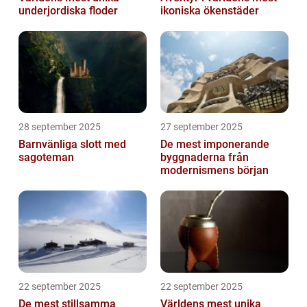
underjordiska floder
ikoniska ökenstäder
28 september 2025
27 september 2025
Barnvänliga slott med
De mest imponerande
sagoteman
byggnaderna från
modernismens början
22 september 2025
22 september 2025
De mest stillsamma
Världens mest unika