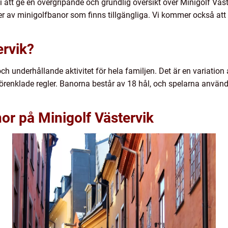
 vi att ge en övergripande och grundlig översikt över Minigolf Vä
per av minigolfbanor som finns tillgängliga. Vi kommer också att
ervik?
h underhållande aktivitet för hela familjen. Det är en variation
renklade regler. Banorna består av 18 hål, och spelarna använde
or på Minigolf Västervik