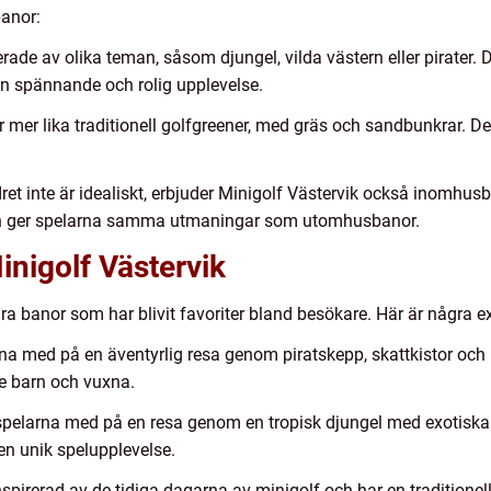
banor:
ade av olika teman, såsom djungel, vilda västern eller pirater. 
n spännande och rolig upplevelse.
r mer lika traditionell golfgreener, med gräs och sandbunkrar. 
ret inte är idealiskt, erbjuder Minigolf Västervik också inomhus
 och ger spelarna samma utmaningar som utomhusbanor.
nigolf Västervik
a banor som har blivit favoriter bland besökare. Här är några e
na med på en äventyrlig resa genom piratskepp, skattkistor och
e barn och vuxna.
spelarna med på en resa genom en tropisk djungel med exotiska 
en unik spelupplevelse.
pirerad av de tidiga dagarna av minigolf och har en traditionel