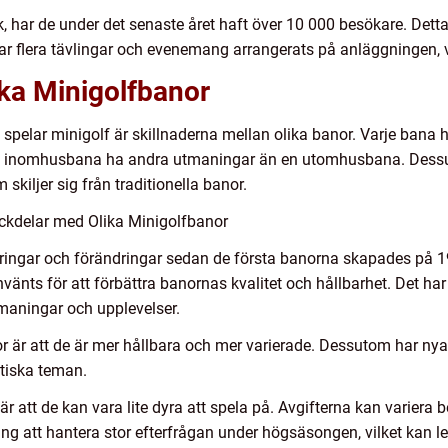
ik, har de under det senaste året haft över 10 000 besökare. Detta
ar flera tävlingar och evenemang arrangerats på anläggningen, vi
ika Minigolfbanor
n spelar minigolf är skillnaderna mellan olika banor. Varje bana
 en inomhusbana ha andra utmaningar än en utomhusbana. Des
skiljer sig från traditionella banor.
ckdelar med Olika Minigolfbanor
ringar och förändringar sedan de första banorna skapades på 19
vänts för att förbättra banornas kvalitet och hållbarhet. Det har
tmaningar och upplevelser.
är att de är mer hållbara och mer varierade. Dessutom har nya t
tiska teman.
r att de kan vara lite dyra att spela på. Avgifterna kan variera
 att hantera stor efterfrågan under högsäsongen, vilket kan leda