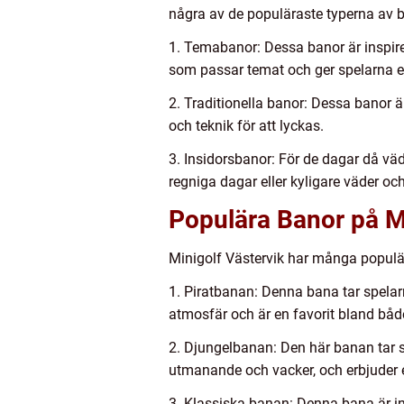
några av de populäraste typerna av 
1. Temabanor: Dessa banor är inspirer
som passar temat och ger spelarna e
2. Traditionella banor: Dessa banor ä
och teknik för att lyckas.
3. Insidorsbanor: För de dagar då väd
regniga dagar eller kyligare väder
Populära Banor på Mi
Minigolf Västervik har många populär
1. Piratbanan: Denna bana tar spelar
atmosfär och är en favorit bland båd
2. Djungelbanan: Den här banan tar 
utmanande och vacker, och erbjuder 
3. Klassiska banan: Denna bana är ins