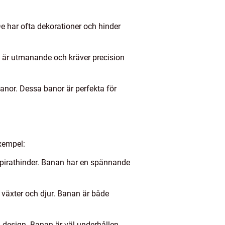
De har ofta dekorationer och hinder
De är utmanande och kräver precision
banor. Dessa banor är perfekta för
xempel:
 pirathinder. Banan har en spännande
växter och djur. Banan är både
l design. Banan är väl underhållen