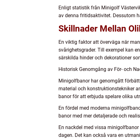
Enligt statistik från Minigolf Västerv
av denna fritidsaktivitet. Dessutom h
Skillnader Mellan Ol
En viktig faktor att överväga när ma
svårighetsgrader. Till exempel kan
särskilda hinder och dekorationer som 
Historisk Genomgång av För- och Na
Minigolfbanor har genomgått förbätt
material och konstruktionstekniker an
banor för att erbjuda spelare olika u
En fördel med moderna minigolfbanor 
banor med mer detaljerade och realis
En nackdel med vissa minigolfbanor ä
dagen. Det kan också vara en utmaning