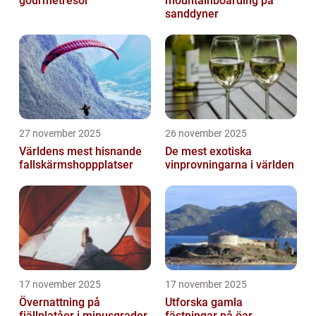
gourmetresor
mountainboarding på
sanddyner
27 november 2025
26 november 2025
Världens mest hisnande
De mest exotiska
fallskärmshoppplatser
vinprovningarna i världen
17 november 2025
17 november 2025
Övernattning på
Utforska gamla
fjällplatåer i minusgrader
fästningar på öar