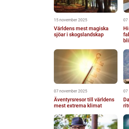
15 november 2025
07
Världens mest magiska
Hi
sjöar i skogslandskap
fa
bl
07 november 2025
07
Äventyrsresor till världens
Da
mest extrema klimat
ri