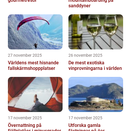
gourmetresor
mountainboarding på
sanddyner
27 november 2025
26 november 2025
Världens mest hisnande
De mest exotiska
fallskärmshoppplatser
vinprovningarna i världen
17 november 2025
17 november 2025
Övernattning på
Utforska gamla
fjällplatåer i minusgrader
fästningar på öar