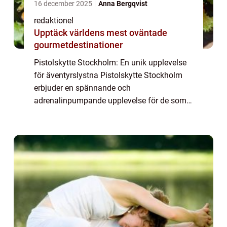
16 december 2025
Anna Bergqvist
redaktionel
Upptäck världens mest oväntade
gourmetdestinationer
Pistolskytte Stockholm: En unik upplevelse
för äventyrslystna Pistolskytte Stockholm
erbjuder en spännande och
adrenalinpumpande upplevelse för de som
är intresserade av sport- och
fritidsaktiviteter. Denna artikel kommer att
ge en grundlig översikt ...