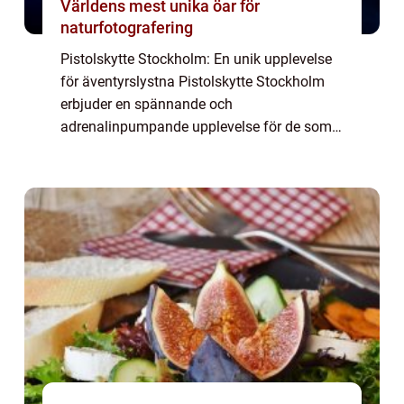
Världens mest unika öar för
naturfotografering
Pistolskytte Stockholm: En unik upplevelse
för äventyrslystna Pistolskytte Stockholm
erbjuder en spännande och
adrenalinpumpande upplevelse för de som
är intresserade av sport- och
fritidsaktiviteter. Denna artikel kommer att
ge en grundlig översikt ...