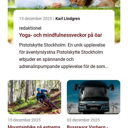
15 december 2025
Karl Lindgren
redaktionel
Yoga- och mindfulnessveckor på öar
Pistolskytte Stockholm: En unik upplevelse
för äventyrslystna Pistolskytte Stockholm
erbjuder en spännande och
adrenalinpumpande upplevelse för de som
är intresserade av sport- och
fritidsaktiviteter. Denna artikel kommer att
ge en grundlig översikt ...
15 december 2025
03 december 2025
Mountainbike på extrema
Bussresor Varberg -