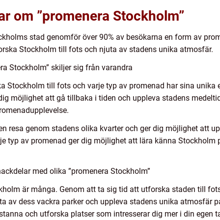
gar om ”promenera Stockholm”
ockholms stad genomför över 90% av besökarna en form av prom
tforska Stockholm till fots och njuta av stadens unika atmosfär.
a Stockholm” skiljer sig från varandra
ska Stockholm till fots och varje typ av promenad har sina unika
 möjlighet att gå tillbaka i tiden och uppleva stadens medelt
promenadupplevelse.
n resa genom stadens olika kvarter och ger dig möjlighet att u
je typ av promenad ger dig möjlighet att lära känna Stockholm p
 nackdelar med olika ”promenera Stockholm”
olm är många. Genom att ta sig tid att utforska staden till fots
ta av dess vackra parker och uppleva stadens unika atmosfär på
stanna och utforska platser som intresserar dig mer i din egen ta