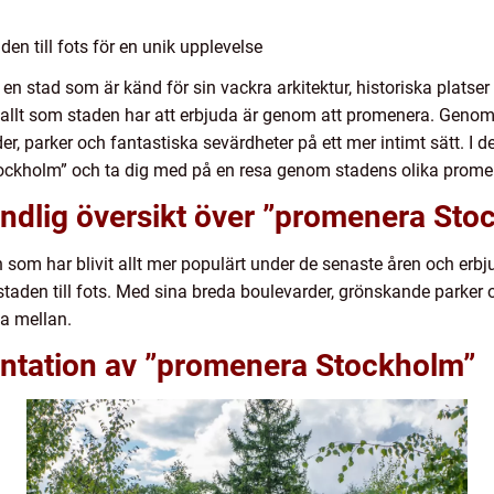
n till fots för en unik upplevelse
en stad som är känd för sin vackra arkitektur, historiska plats
a allt som staden har att erbjuda är genom att promenera. Genom a
, parker och fantastiska sevärdheter på ett mer intimt sätt. I d
tockholm” och ta dig med på en resa genom stadens olika prome
undlig översikt över ”promenera Sto
om har blivit allt mer populärt under de senaste åren och erbj
staden till fots. Med sina breda boulevarder, grönskande parker o
ja mellan.
ntation av ”promenera Stockholm”