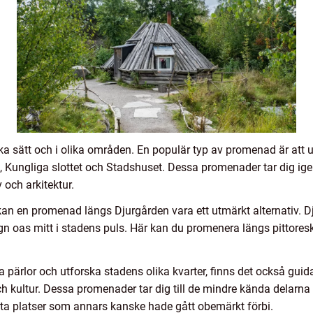
a sätt och i olika områden. En populär typ av promenad är att
n, Kungliga slottet och Stadshuset. Dessa promenader tar dig ige
 och arkitektur.
an en promenad längs Djurgården vara ett utmärkt alternativ. 
gn oas mitt i stadens puls. Här kan du promenera längs pittores
a pärlor och utforska stadens olika kvarter, finns det också gui
 kultur. Dessa promenader tar dig till de mindre kända delarna
ta platser som annars kanske hade gått obemärkt förbi.