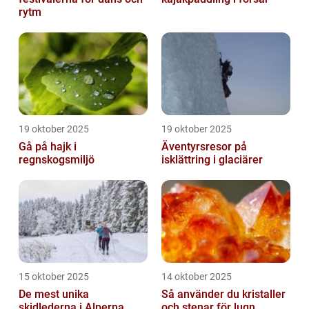
rytm
19 oktober 2025
19 oktober 2025
Gå på hajk i
Äventyrsresor på
regnskogsmiljö
isklättring i glaciärer
15 oktober 2025
14 oktober 2025
De mest unika
Så använder du kristaller
skidlederna i Alperna
och stenar för lugn