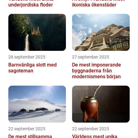
underjordiska floder
ikoniska ökenstäder
28 september 2025
27 september 2025
Barnvänliga slott med
De mest imponerande
sagoteman
byggnaderna från
modernismens början
22 september 2025
22 september 2025
De mest stillsamma
Världens mest unika