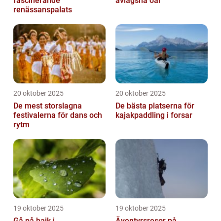
fascinerande
avlägsna öar
renässanspalats
20 oktober 2025
20 oktober 2025
De mest storslagna
De bästa platserna för
festivalerna för dans och
kajakpaddling i forsar
rytm
19 oktober 2025
19 oktober 2025
Gå på hajk i
Äventyrsresor på