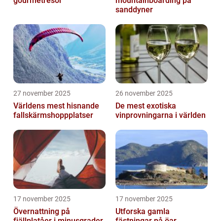
gourmetresor
mountainboarding på
sanddyner
27 november 2025
26 november 2025
Världens mest hisnande
De mest exotiska
fallskärmshoppplatser
vinprovningarna i världen
17 november 2025
17 november 2025
Övernattning på
Utforska gamla
fjällplatåer i minusgrader
fästningar på öar