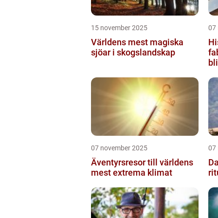
15 november 2025
07
Världens mest magiska
Hi
sjöar i skogslandskap
fa
bl
07 november 2025
07
Äventyrsresor till världens
Da
mest extrema klimat
ri