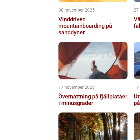
30 november 2025
27
Vinddriven
Vä
mountainboarding på
fa
sanddyner
17 november 2025
17
Övernattning på fjällplatåer
Ut
i minusgrader
på