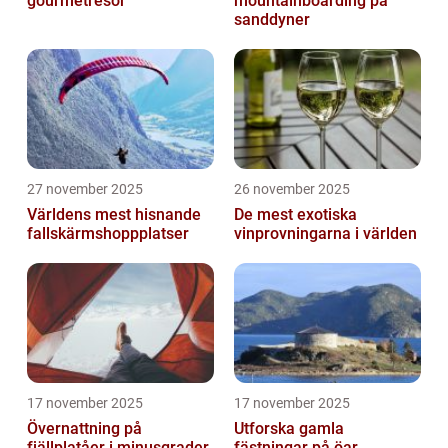
gourmetresor
mountainboarding på
sanddyner
27 november 2025
26 november 2025
Världens mest hisnande
De mest exotiska
fallskärmshoppplatser
vinprovningarna i världen
17 november 2025
17 november 2025
Övernattning på
Utforska gamla
fjällplatåer i minusgrader
fästningar på öar