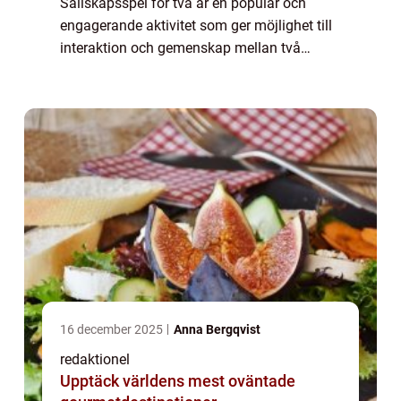
Sällskapsspel för två är en populär och
engagerande aktivitet som ger möjlighet till
interaktion och gemenskap mellan två
personer. Det är ett underhållande och roligt
sätt att tillbringa tid tillsammans och
utmana...
16 december 2025
Anna Bergqvist
redaktionel
Upptäck världens mest oväntade