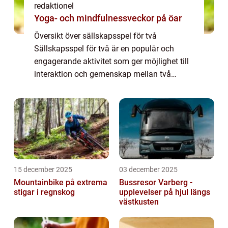
redaktionel
Yoga- och mindfulnessveckor på öar
Översikt över sällskapsspel för två
Sällskapsspel för två är en populär och
engagerande aktivitet som ger möjlighet till
interaktion och gemenskap mellan två
personer. Det är ett underhållande och roligt
sätt att tillbringa tid tillsammans och
utmana...
15 december 2025
03 december 2025
Mountainbike på extrema
Bussresor Varberg -
stigar i regnskog
upplevelser på hjul längs
västkusten