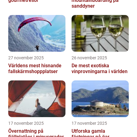
gourmetresor
mountainboarding på
sanddyner
27 november 2025
26 november 2025
Världens mest hisnande
De mest exotiska
fallskärmshoppplatser
vinprovningarna i världen
17 november 2025
17 november 2025
Övernattning på
Utforska gamla
fjällplatåer i minusgrader
fästningar på öar