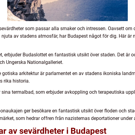
v sevärdheter som passar alla smaker och intressen. Oavsett om du
och njuta av stadens atmosfär, har Budapest något för dig. Här ä
et, erbjuder Budaslottet en fantastisk utsikt över staden. Det är
ch Ungerska Nationalgalleriet.
gotiska arkitektur är parlamentet en av stadens ikoniska landm
rika historia.
 sina termalbad, som erbjuder avkoppling och terapeutiska uppl
aukajen ger besökare en fantastisk utsikt över floden och sta
rket, som hedrar offren från nazisternas deportationer under a
ar av sevärdheter i Budapest