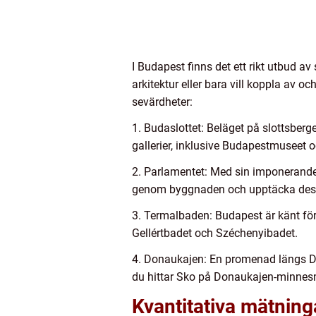
I Budapest finns det ett rikt utbud a
arkitektur eller bara vill koppla av 
sevärdheter:
1. Budaslottet: Beläget på slottsberg
gallerier, inklusive Budapestmuseet o
2. Parlamentet: Med sin imponerande 
genom byggnaden och upptäcka dess 
3. Termalbaden: Budapest är känt för
Gellértbadet och Széchenyibadet.
4. Donaukajen: En promenad längs Don
du hittar Sko på Donaukajen-minnesmä
Kvantitativa mätning