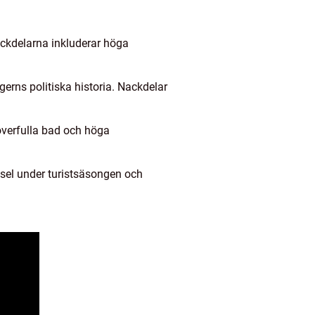
Nackdelarna inkluderar höga
erns politiska historia. Nackdelar
överfulla bad och höga
gsel under turistsäsongen och