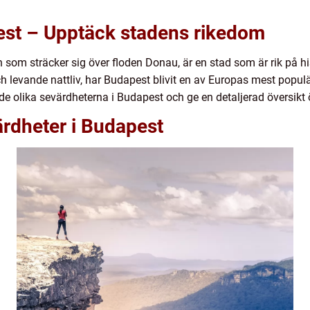
est – Upptäck stadens rikedom
om sträcker sig över floden Donau, är en stad som är rik på his
 levande nattliv, har Budapest blivit en av Europas mest populä
de olika sevärdheterna i Budapest och ge en detaljerad översikt ö
ärdheter i Budapest