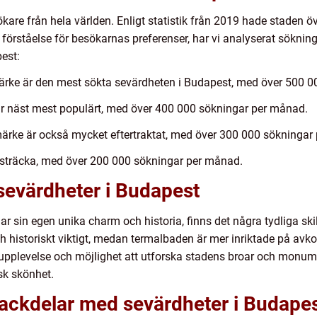
kare från hela världen. Enligt statistik från 2019 hade staden ö
 förståelse för besökarnas preferenser, har vi analyserat söknings
est:
ärke är den mest sökta sevärdheten i Budapest, med över 500 
r näst mest populärt, med över 400 000 sökningar per månad.
märke är också mycket eftertraktat, med över 300 000 sökningar
träcka, med över 200 000 sökningar per månad.
sevärdheter i Budapest
har sin egen unika charm och historia, finns det några tydliga sk
ch historiskt viktigt, medan termalbaden är mer inriktade på avk
upplevelse och möjlighet att utforska stadens broar och monume
sk skönhet.
nackdelar med sevärdheter i Budape