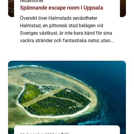
redaktionel
Spännande escape room i Uppsala
Översikt över Halmstads sevärdheter
Halmstad, en pittoresk stad belägen vid
Sveriges västkust, är inte bara känd för sina
vackra stränder och fantastiska natur, utan
också för sitt imponerande utbud av
sevärdheter. Oavsett om du är en besökare
som är...