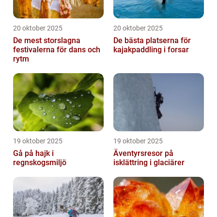
20 oktober 2025
20 oktober 2025
De mest storslagna
De bästa platserna för
festivalerna för dans och
kajakpaddling i forsar
rytm
19 oktober 2025
19 oktober 2025
Gå på hajk i
Äventyrsresor på
regnskogsmiljö
isklättring i glaciärer