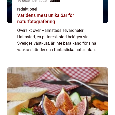
19 december 2025
admin
redaktionel
Världens mest unika öar för
naturfotografering
Översikt över Halmstads sevärdheter
Halmstad, en pittoresk stad belägen vid
Sveriges västkust, är inte bara känd för sina
vackra stränder och fantastiska natur, utan
också för sitt imponerande utbud av
sevärdheter. Oavsett om du är en besökare
som är...