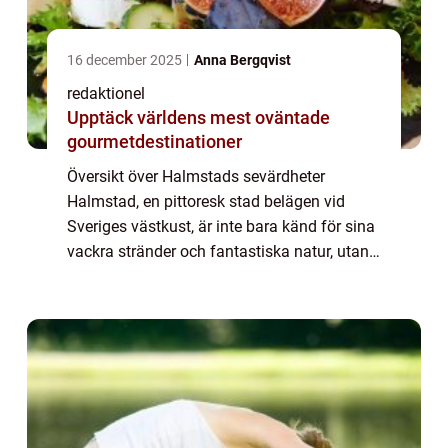
16 december 2025
Anna Bergqvist
redaktionel
Upptäck världens mest oväntade
gourmetdestinationer
Översikt över Halmstads sevärdheter
Halmstad, en pittoresk stad belägen vid
Sveriges västkust, är inte bara känd för sina
vackra stränder och fantastiska natur, utan
också för sitt imponerande utbud av
sevärdheter. Oavsett om du är en besökare
som är...