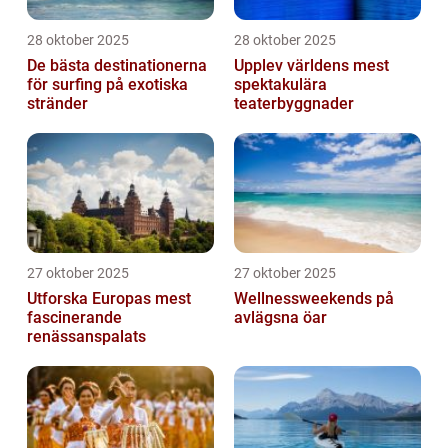
28 oktober 2025
28 oktober 2025
De bästa destinationerna
Upplev världens mest
för surfing på exotiska
spektakulära
stränder
teaterbyggnader
27 oktober 2025
27 oktober 2025
Utforska Europas mest
Wellnessweekends på
fascinerande
avlägsna öar
renässanspalats