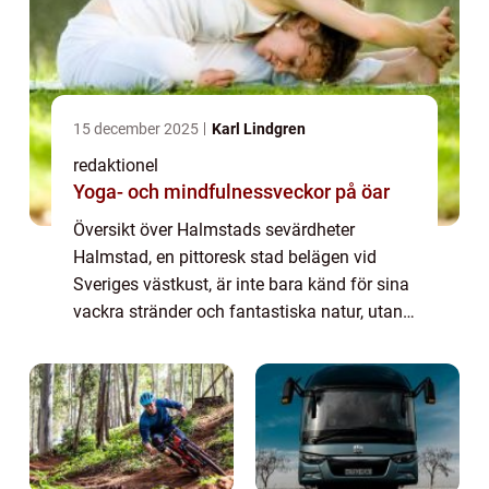
15 december 2025
Karl Lindgren
redaktionel
Yoga- och mindfulnessveckor på öar
Översikt över Halmstads sevärdheter
Halmstad, en pittoresk stad belägen vid
Sveriges västkust, är inte bara känd för sina
vackra stränder och fantastiska natur, utan
också för sitt imponerande utbud av
sevärdheter. Oavsett om du är en besökare
som är...