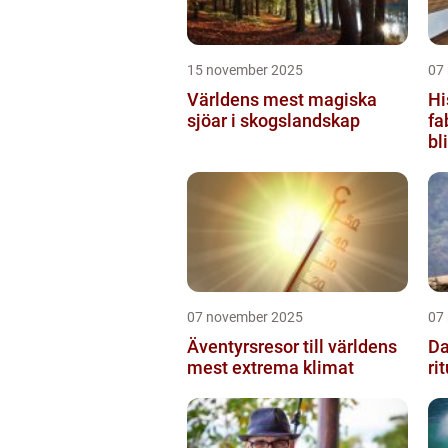
15 november 2025
07
Världens mest magiska
Hi
sjöar i skogslandskap
fa
bl
07 november 2025
07
Äventyrsresor till världens
Da
mest extrema klimat
ri