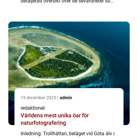
detaljerad översikt över de sevärdheter som
Trollhättan har att erbjuda, inklusive en
inblick i deras popularitet...
19 december 2025
admin
redaktionel
Världens mest unika öar för
naturfotografering
Inledning: Trollhättan, beläget vid Göta älv i