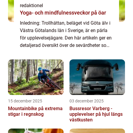
redaktionel
Yoga- och mindfulnessveckor på öar
Inledning: Trollhättan, beläget vid Göta älv i
Västra Götalands län i Sverige, är en pärla
för upplevelsejägare. Den här artikeln ger en
detaljerad översikt över de sevärdheter som
Trollhättan har att erbjuda, inklusive en
inblick i deras popularitet...
15 december 2025
03 december 2025
Mountainbike på extrema
Bussresor Varberg -
stigar i regnskog
upplevelser på hjul längs
västkusten