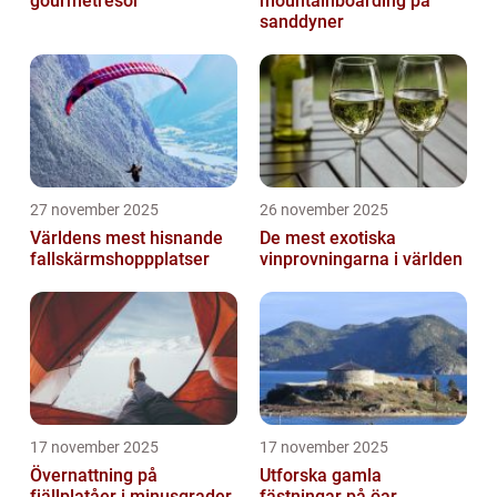
gourmetresor
mountainboarding på
sanddyner
27 november 2025
26 november 2025
Världens mest hisnande
De mest exotiska
fallskärmshoppplatser
vinprovningarna i världen
17 november 2025
17 november 2025
Övernattning på
Utforska gamla
fjällplatåer i minusgrader
fästningar på öar