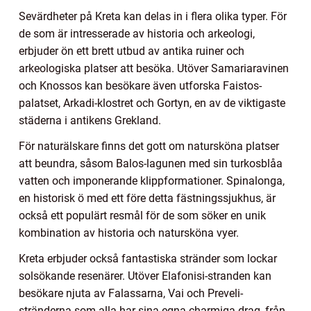
Sevärdheter på Kreta kan delas in i flera olika typer. För
de som är intresserade av historia och arkeologi,
erbjuder ön ett brett utbud av antika ruiner och
arkeologiska platser att besöka. Utöver Samariaravinen
och Knossos kan besökare även utforska Faistos-
palatset, Arkadi-klostret och Gortyn, en av de viktigaste
städerna i antikens Grekland.
För naturälskare finns det gott om natursköna platser
att beundra, såsom Balos-lagunen med sin turkosblåa
vatten och imponerande klippformationer. Spinalonga,
en historisk ö med ett före detta fästningssjukhus, är
också ett populärt resmål för de som söker en unik
kombination av historia och natursköna vyer.
Kreta erbjuder också fantastiska stränder som lockar
solsökande resenärer. Utöver Elafonisi-stranden kan
besökare njuta av Falassarna, Vai och Preveli-
stränderna som alla har sina egna charmiga drag, från