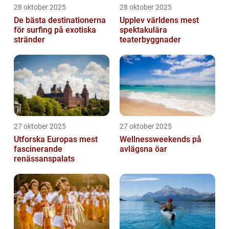
28 oktober 2025
28 oktober 2025
De bästa destinationerna
Upplev världens mest
för surfing på exotiska
spektakulära
stränder
teaterbyggnader
27 oktober 2025
27 oktober 2025
Utforska Europas mest
Wellnessweekends på
fascinerande
avlägsna öar
renässanspalats