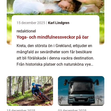
15 december 2025
Karl Lindgren
redaktionel
Yoga- och mindfulnessveckor på öar
Kreta, den största ön i Grekland, erbjuder en
mångfald av sevärdheter som får besökare
att bli förälskade i denna vackra destination.
Från historiska platser och natursköna vyer
till pittoreska byar och fantastiska stränder,
finns det något för alla ...
15 december 2025
03 december 2025