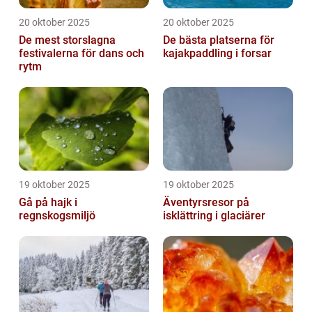
20 oktober 2025
20 oktober 2025
De mest storslagna
De bästa platserna för
festivalerna för dans och
kajakpaddling i forsar
rytm
19 oktober 2025
19 oktober 2025
Gå på hajk i
Äventyrsresor på
regnskogsmiljö
isklättring i glaciärer