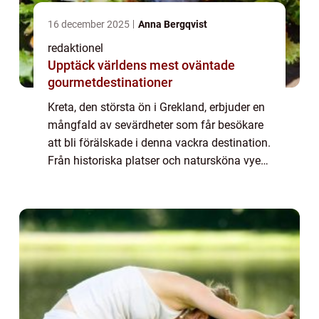
16 december 2025
Anna Bergqvist
redaktionel
Upptäck världens mest oväntade
gourmetdestinationer
Kreta, den största ön i Grekland, erbjuder en
mångfald av sevärdheter som får besökare
att bli förälskade i denna vackra destination.
Från historiska platser och natursköna vyer
till pittoreska byar och fantastiska stränder,
finns det något för alla ...