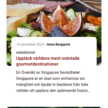
16 december 2025
Anna Bergqvist
redaktionel
Upptäck världens mest oväntade
gourmetdestinationer
En Översikt av Singapore Sevärdheter
Singapore är en stad som omfamnar sin
mångfald och bjuder in besökare från hela
världen att uppleva den spännande fusionen
av öst och väst. Med sitt rykte som en av
Asiens mest utvecklade och moderna städer,