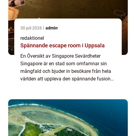
30 juli 2026
admin
redaktionel
Spännande escape room i Uppsala
En Översikt av Singapore Sevärdheter
Singapore är en stad som omfamnar sin
mångfald och bjuder in besökare från hela
världen att uppleva den spännande fusionen
av öst och väst. Med sitt rykte som en av
Asiens mest utvecklade och moderna städer,
finns...