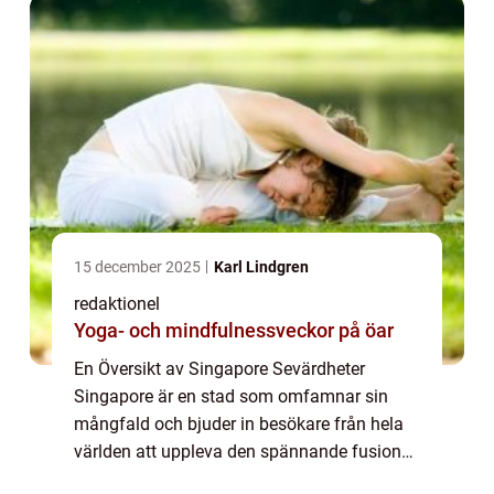
finns...
15 december 2025
Karl Lindgren
redaktionel
Yoga- och mindfulnessveckor på öar
En Översikt av Singapore Sevärdheter
Singapore är en stad som omfamnar sin
mångfald och bjuder in besökare från hela
världen att uppleva den spännande fusionen
av öst och väst. Med sitt rykte som en av