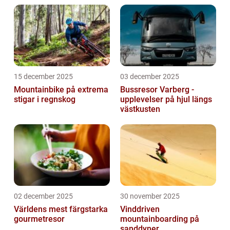
Asiens mest utvecklade och moderna städer,
finns...
15 december 2025
03 december 2025
Mountainbike på extrema
Bussresor Varberg -
stigar i regnskog
upplevelser på hjul längs
västkusten
02 december 2025
30 november 2025
Världens mest färgstarka
Vinddriven
gourmetresor
mountainboarding på
sanddyner