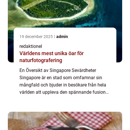
19 december 2025
admin
redaktionel
Världens mest unika öar för
naturfotografering
En Översikt av Singapore Sevärdheter
Singapore är en stad som omfamnar sin
mångfald och bjuder in besökare från hela
världen att uppleva den spännande fusionen
av öst och väst. Med sitt rykte som en av
Asiens mest utvecklade och moderna städer,
finns...