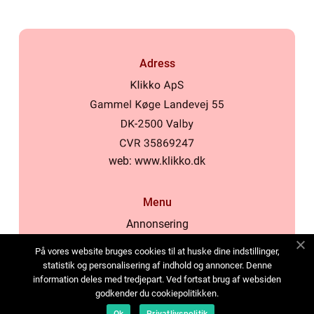
Adress
web:
www.klikko.dk
Menu
Annonsering
Om oss
På vores website bruges cookies til at huske dine indstillinger,
Cookies
statistik og personalisering af indhold og annoncer. Denne
information deles med tredjepart. Ved fortsat brug af websiden
Kontakta oss
godkender du cookiepolitikken.
Sitemap