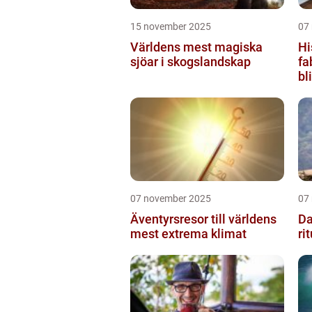
15 november 2025
07
Världens mest magiska
Hi
sjöar i skogslandskap
fa
bl
07 november 2025
07
Äventyrsresor till världens
Da
mest extrema klimat
ri