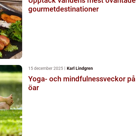
Upptäck världens mest oväntade
gourmetdestinationer
15 december 2025
Karl Lindgren
Yoga- och mindfulnessveckor på
öar