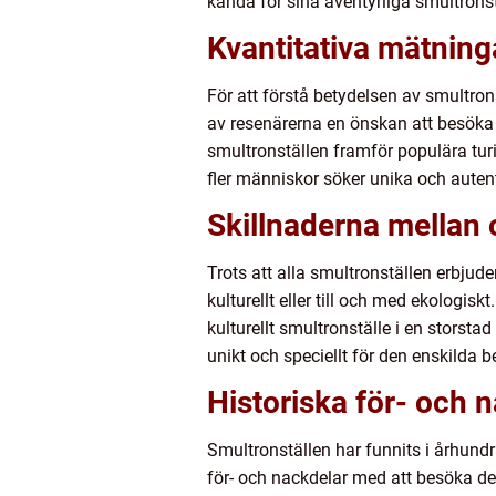
kända för sina äventyrliga smultrons
Kvantitativa mätning
För att förstå betydelsen av smultro
av resenärerna en önskan att besöka 
smultronställen framför populära turi
fler människor söker unika och auten
Skillnaderna mellan 
Trots att alla smultronställen erbjud
kulturellt eller till och med ekologis
kulturellt smultronställe i en storstad
unikt och speciellt för den enskilda 
Historiska för- och 
Smultronställen har funnits i århundr
för- och nackdelar med att besöka de