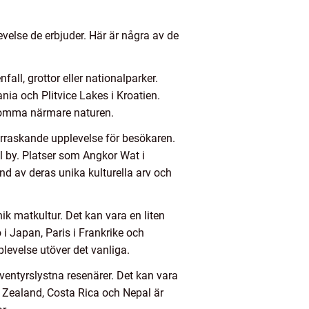
evelse de erbjuder. Här är några av de
all, grottor eller nationalparker.
ia och Plitvice Lakes i Kroatien.
 komma närmare naturen.
verraskande upplevelse för besökaren.
ll by. Platser som Angkor Wat i
nd av deras unika kulturella arv och
k matkultur. Det kan vara en liten
i Japan, Paris i Frankrike och
evelse utöver det vanliga.
äventyrslystna resenärer. Det kan vara
w Zealand, Costa Rica och Nepal är