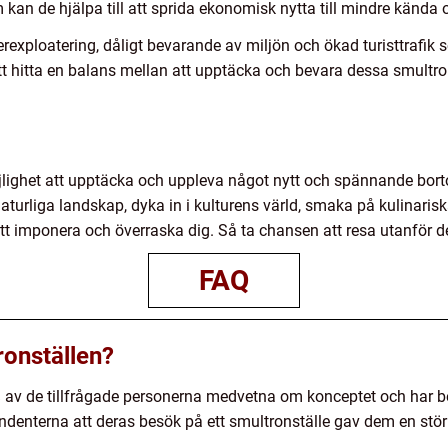
kan de hjälpa till att sprida ekonomisk nytta till mindre kända
rexploatering, dåligt bevarande av miljön och ökad turisttrafik
 att hitta en balans mellan att upptäcka och bevara dessa smultro
öjlighet att upptäcka och uppleva något nytt och spännande bor
aturliga landskap, dyka in i kulturens värld, smaka på kulinariska
t imponera och överraska dig. Så ta chansen att resa utanför d
FAQ
ronställen?
 av de tillfrågade personerna medvetna om konceptet och har be
enterna att deras besök på ett smultronställe gav dem en stör