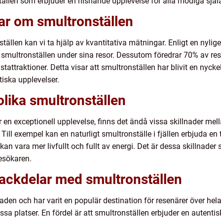
tällen som erbjuder en hisnande upplevelse för alla modiga själa
ar om smultronställen
nställen kan vi ta hjälp av kvantitativa mätningar. Enligt en ny
smultronställen under sina resor. Dessutom föredrar 70% av res
stattraktioner. Detta visar att smultronställen har blivit en nyc
tiska upplevelser.
olika smultronställen
er en exceptionell upplevelse, finns det ändå vissa skillnader mel
kt. Till exempel kan en naturligt smultronställe i fjällen erbjuda
 kan vara mer livfullt och fullt av energi. Det är dessa skillnader 
besökaren.
nackdelar med smultronställen
aden och har varit en populär destination för resenärer över hel
ssa platser. En fördel är att smultronställen erbjuder en autent