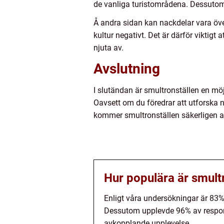
de vanliga turistområdena. Dessutom 
Å andra sidan kan nackdelar vara öve
kultur negativt. Det är därför viktigt
njuta av.
Avslutning
I slutändan är smultronställen en m
Oavsett om du föredrar att utforska n
kommer smultronställen säkerligen at
Hur populära är smult
Enligt våra undersökningar är 83%
Dessutom upplevde 96% av respond
avkopplande upplevelse.