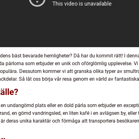
ldens bäst bevarade hemligheter? Då har du kommit rätt! I denna
da pärlorna som erbjuder en unik och oförglömlig upplevelse. Vi
 populära. Dessutom kommer vi att granska olika typer av smultr
ckdelar. Så låt oss börja vår resa genom en värld av fantastiska
älle?
en undangömd plats eller en dold pärla som erbjuder en except
and, en gömd vandringsled, en liten kafé i en avlägsen by, eller 
 är deras unika karaktär och förmåga att transportera besökaren