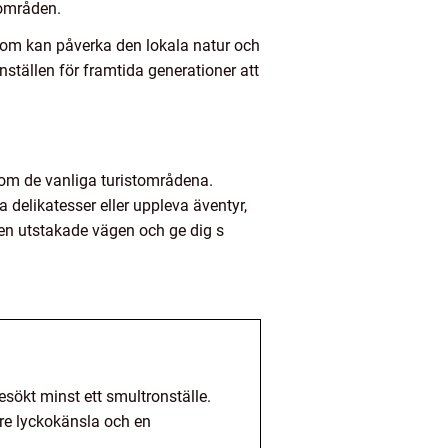
 områden.
 som kan påverka den lokala natur och
nställen för framtida generationer att
tom de vanliga turistområdena.
 delikatesser eller uppleva äventyr,
en utstakade vägen och ge dig s
sökt minst ett smultronställe.
re lyckokänsla och en