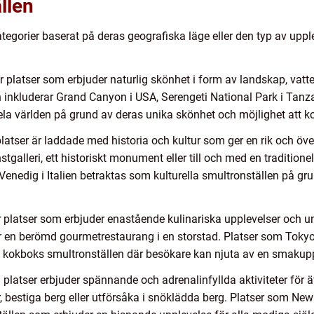
llen
ategorier baserat på deras geografiska läge eller den typ av uppl
 platser som erbjuder naturlig skönhet i form av landskap, vattenf
 inkluderar Grand Canyon i USA, Serengeti National Park i Tanzan
hela världen på grund av deras unika skönhet och möjlighet att
platser är laddade med historia och kultur som ger en rik och ö
galleri, ett historiskt monument eller till och med en traditione
nedig i Italien betraktas som kulturella smultronställen på gru
 platser som erbjuder enastående kulinariska upplevelser och uni
er en berömd gourmetrestaurang i en storstad. Platser som Tokyo 
 kokboks smultronställen där besökare kan njuta av en smakuppl
 platser erbjuder spännande och adrenalinfyllda aktiviteter för 
 bestiga berg eller utförsåka i snöklädda berg. Platser som Ne