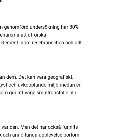
r.
ligen genomförd undersökning har 80%
enärerna att utforska
kelelement inom resebranschen och allt
lan dem. Det kan vara geografiskt,
 en tyst och avkopplande miljö medan en
som gör att varje smultronställe blir
a världen. Men det har också funnits
isk och annorlunda upplevelse bortom