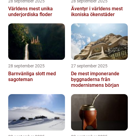
28 september 2025
28 september 2025
Världens mest unika
Äventyr i världens mest
underjordiska floder
ikoniska ökenstäder
28 september 2025
27 september 2025
Barnvänliga slott med
De mest imponerande
sagoteman
byggnaderna från
modernismens början