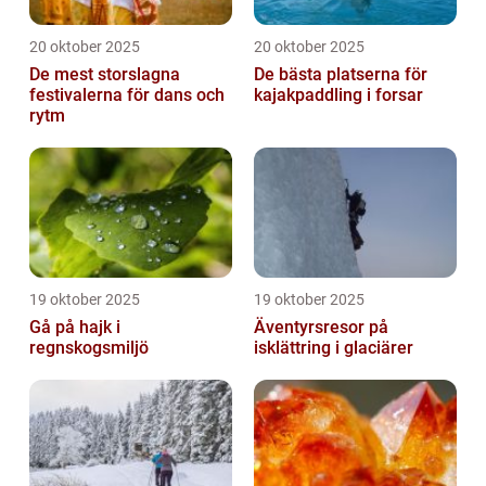
20 oktober 2025
20 oktober 2025
De mest storslagna
De bästa platserna för
festivalerna för dans och
kajakpaddling i forsar
rytm
19 oktober 2025
19 oktober 2025
Gå på hajk i
Äventyrsresor på
regnskogsmiljö
isklättring i glaciärer