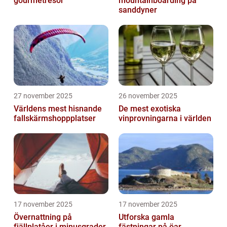
gourmetresor
mountainboarding på
sanddyner
27 november 2025
26 november 2025
Världens mest hisnande
De mest exotiska
fallskärmshoppplatser
vinprovningarna i världen
17 november 2025
17 november 2025
Övernattning på
Utforska gamla
fjällplatåer i minusgrader
fästningar på öar