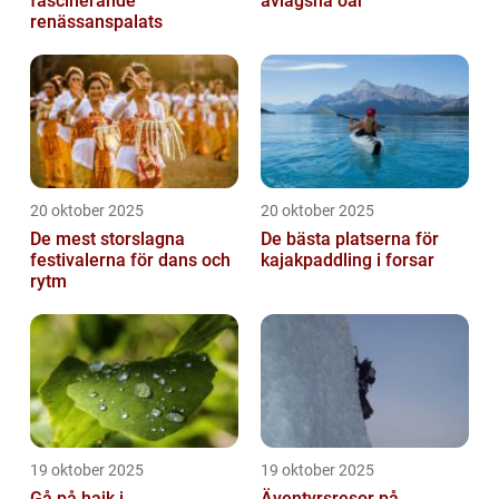
fascinerande
avlägsna öar
renässanspalats
20 oktober 2025
20 oktober 2025
De mest storslagna
De bästa platserna för
festivalerna för dans och
kajakpaddling i forsar
rytm
19 oktober 2025
19 oktober 2025
Gå på hajk i
Äventyrsresor på