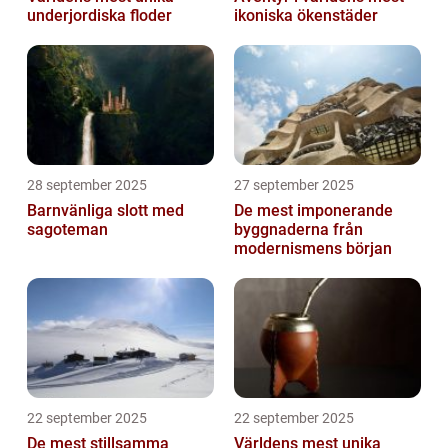
underjordiska floder
ikoniska ökenstäder
28 september 2025
27 september 2025
Barnvänliga slott med
De mest imponerande
sagoteman
byggnaderna från
modernismens början
22 september 2025
22 september 2025
De mest stillsamma
Världens mest unika