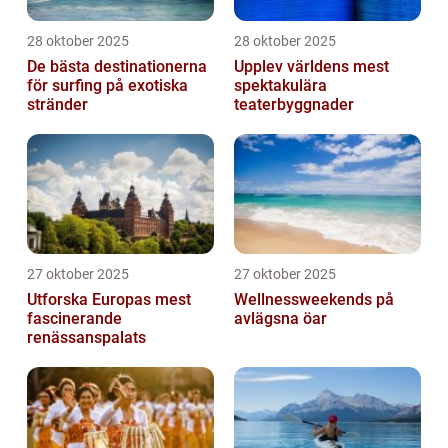
28 oktober 2025
28 oktober 2025
De bästa destinationerna
Upplev världens mest
för surfing på exotiska
spektakulära
stränder
teaterbyggnader
27 oktober 2025
27 oktober 2025
Utforska Europas mest
Wellnessweekends på
fascinerande
avlägsna öar
renässanspalats