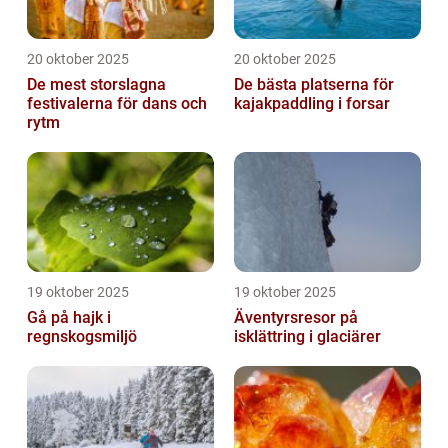
20 oktober 2025
20 oktober 2025
De mest storslagna
De bästa platserna för
festivalerna för dans och
kajakpaddling i forsar
rytm
19 oktober 2025
19 oktober 2025
Gå på hajk i
Äventyrsresor på
regnskogsmiljö
isklättring i glaciärer