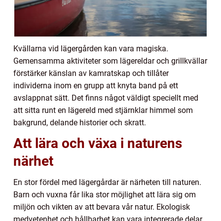
Kvällarna vid lägergården kan vara magiska.
Gemensamma aktiviteter som lägereldar och grillkvällar
förstärker känslan av kamratskap och tillåter
individerna inom en grupp att knyta band på ett
avslappnat sätt. Det finns något väldigt speciellt med
att sitta runt en lägereld med stjärnklar himmel som
bakgrund, delande historier och skratt.
Att lära och växa i naturens
närhet
En stor fördel med lägergårdar är närheten till naturen.
Barn och vuxna får lika stor möjlighet att lära sig om
miljön och vikten av att bevara vår natur. Ekologisk
medvetenhet och hållbarhet kan vara integrerade delar