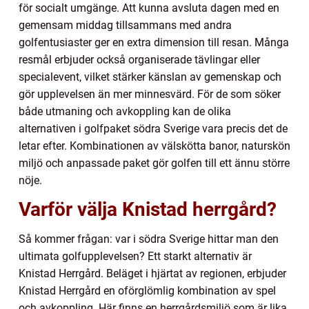
för socialt umgänge. Att kunna avsluta dagen med en
gemensam middag tillsammans med andra
golfentusiaster ger en extra dimension till resan. Många
resmål erbjuder också organiserade tävlingar eller
specialevent, vilket stärker känslan av gemenskap och
gör upplevelsen än mer minnesvärd. För de som söker
både utmaning och avkoppling kan de olika
alternativen i golfpaket södra Sverige vara precis det de
letar efter. Kombinationen av välskötta banor, naturskön
miljö och anpassade paket gör golfen till ett ännu större
nöje.
Varför välja Knistad herrgård?
Så kommer frågan: var i södra Sverige hittar man den
ultimata golfupplevelsen? Ett starkt alternativ är
Knistad Herrgård. Beläget i hjärtat av regionen, erbjuder
Knistad Herrgård en oförglömlig kombination av spel
och avkoppling. Här finns en herrgårdsmiljö som är lika