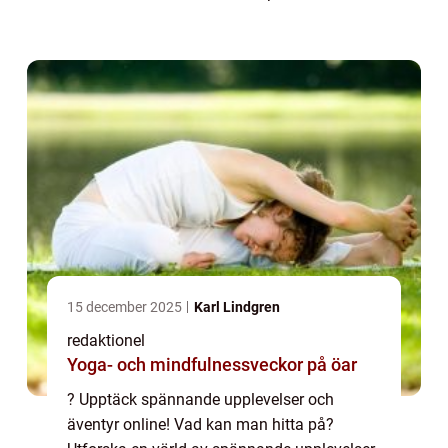
uppleva nya äventyr är en viktig del av livet
för många människor. I denna artikel
kommer...
15 december 2025
Karl Lindgren
redaktionel
Yoga- och mindfulnessveckor på öar
? Upptäck spännande upplevelser och
äventyr online! Vad kan man hitta på?