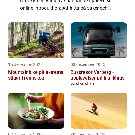
Utforska en värld av spännande upplevelser
online Introduktion: Att hitta på saker och
uppleva nya äventyr är en viktig del av livet
för många människor. I denna artikel
kommer...
15 december 2025
03 december 2025
Mountainbike på extrema
Bussresor Varberg -
stigar i regnskog
upplevelser på hjul längs
västkusten
02 december 2025
30 november 2025