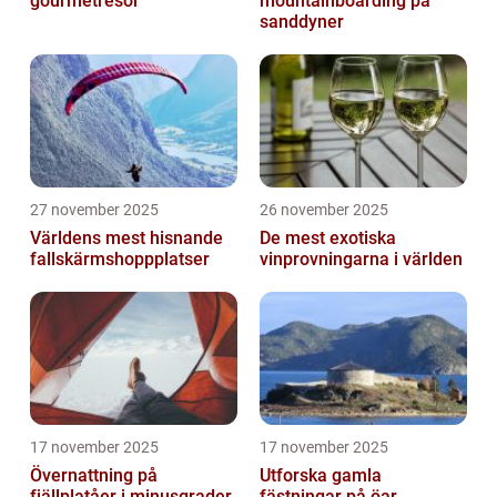
gourmetresor
mountainboarding på
sanddyner
27 november 2025
26 november 2025
Världens mest hisnande
De mest exotiska
fallskärmshoppplatser
vinprovningarna i världen
17 november 2025
17 november 2025
Övernattning på
Utforska gamla
fjällplatåer i minusgrader
fästningar på öar