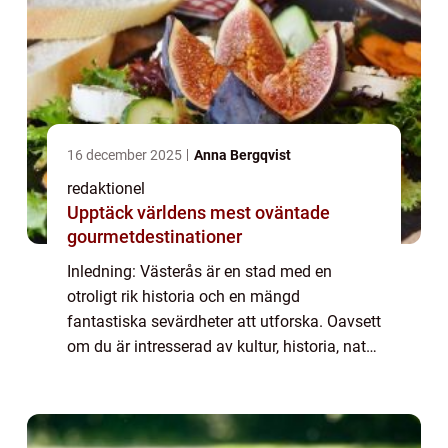
16 december 2025
Anna Bergqvist
redaktionel
Upptäck världens mest oväntade
gourmetdestinationer
Inledning: Västerås är en stad med en
otroligt rik historia och en mängd
fantastiska sevärdheter att utforska. Oavsett
om du är intresserad av kultur, historia, natur
eller bara vill ha en trevlig dag med familjen,
har Västerås något att erbjuda för ...