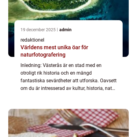
19 december 2025
admin
redaktionel
Världens mest unika öar för
naturfotografering
Inledning: Västerås är en stad med en
otroligt rik historia och en mängd
fantastiska sevärdheter att utforska. Oavsett
om du är intresserad av kultur, historia, natur
eller bara vill ha en trevlig dag med familjen,
har Västerås något att erbjuda för ...