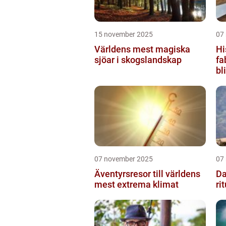
15 november 2025
07
Världens mest magiska
Hi
sjöar i skogslandskap
fa
bl
07 november 2025
07
Äventyrsresor till världens
Da
mest extrema klimat
ri