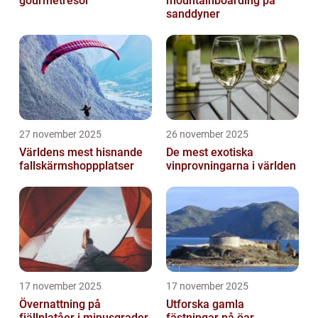
gourmetresor
mountainboarding på
sanddyner
27 november 2025
26 november 2025
Världens mest hisnande
De mest exotiska
fallskärmshoppplatser
vinprovningarna i världen
17 november 2025
17 november 2025
Övernattning på
Utforska gamla
fjällplatåer i minusgrader
fästningar på öar