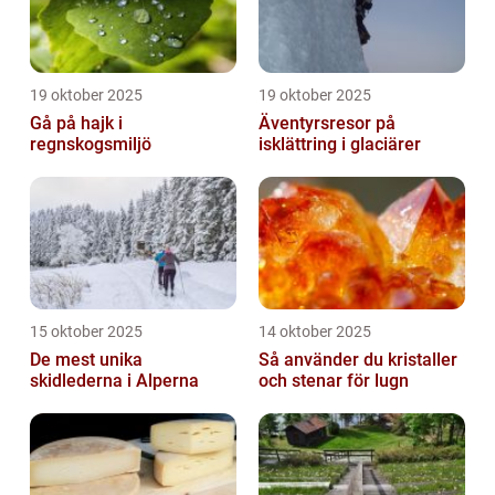
19 oktober 2025
19 oktober 2025
Gå på hajk i
Äventyrsresor på
regnskogsmiljö
isklättring i glaciärer
15 oktober 2025
14 oktober 2025
De mest unika
Så använder du kristaller
skidlederna i Alperna
och stenar för lugn