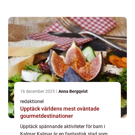
åldrar och intressen, oavsett om det är att
utforska naturen, lära sig om historien ...
16 december 2025
Anna Bergqvist
redaktionel
Upptäck världens mest oväntade
gourmetdestinationer
Upptäck spännande aktiviteter för barn i
Kalmar Kalmar är en fantastisk stad som