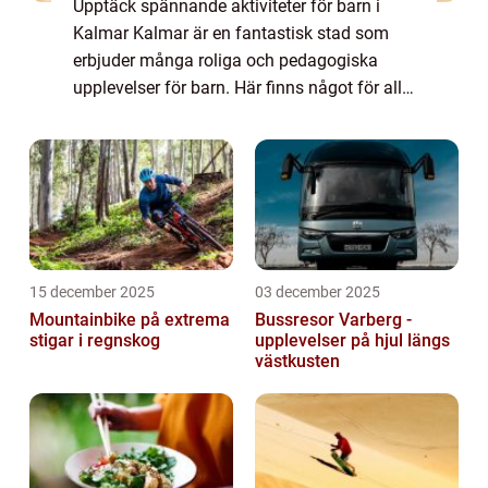
Upptäck spännande aktiviteter för barn i
Kalmar Kalmar är en fantastisk stad som
erbjuder många roliga och pedagogiska
upplevelser för barn. Här finns något för alla
åldrar och intressen, oavsett om det är att
utforska naturen, lära sig om historien ...
15 december 2025
03 december 2025
Mountainbike på extrema
Bussresor Varberg -
stigar i regnskog
upplevelser på hjul längs
västkusten