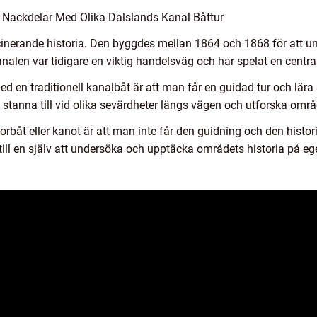
 Nackdelar Med Olika Dalslands Kanal Båttur
inerande historia. Den byggdes mellan 1864 och 1868 för att u
alen var tidigare en viktig handelsväg och har spelat en central 
d en traditionell kanalbåt är att man får en guidad tur och lära 
stanna till vid olika sevärdheter längs vägen och utforska område
rbåt eller kanot är att man inte får den guidning och den histo
till en själv att undersöka och upptäcka områdets historia på e