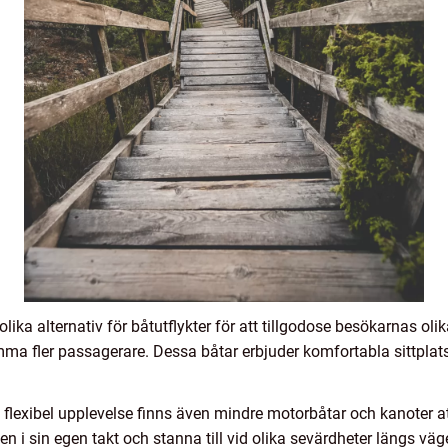
lika alternativ för båtutflykter för att tillgodose besökarnas olik
ma fler passagerare. Dessa båtar erbjuder komfortabla sittplatse
flexibel upplevelse finns även mindre motorbåtar och kanoter at
n i sin egen takt och stanna till vid olika sevärdheter längs väg