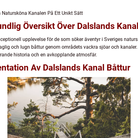
n Natursköna Kanalen På Ett Unikt Sätt
ndlig Översikt Över Dalslands Kanal
xceptionell upplevelse för de som söker äventyr i Sveriges natur
glig och lugn båttur genom områdets vackra sjöar och kanaler
nerande historia och en avkopplande atmosfär.
ntation Av Dalslands Kanal Båttur