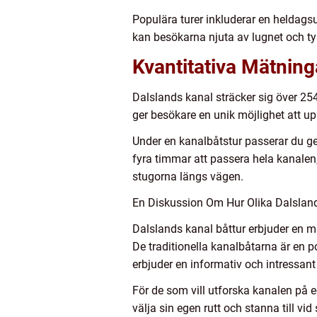
Populära turer inkluderar en heldag
kan besökarna njuta av lugnet och t
Kvantitativa Mätning
Dalslands kanal sträcker sig över 254
ger besökare en unik möjlighet att u
Under en kanalbåtstur passerar du gen
fyra timmar att passera hela kanalen
stugorna längs vägen.
En Diskussion Om Hur Olika Dalsland
Dalslands kanal båttur erbjuder en mä
De traditionella kanalbåtarna är en 
erbjuder en informativ och intressan
För de som vill utforska kanalen på eg
välja sin egen rutt och stanna till vi