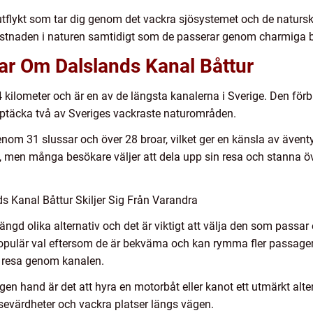
sutflykt som tar dig genom det vackra sjösystemet och de natur
ystnaden i naturen samtidigt som de passerar genom charmiga by
ar Om Dalslands Kanal Båttur
 kilometer och är en av de längsta kanalerna i Sverige. Den förb
pptäcka två av Sveriges vackraste naturområden.
om 31 slussar och över 28 broar, vilket ger en känsla av äventyr 
, men många besökare väljer att dela upp sin resa och stanna ö
s Kanal Båttur Skiljer Sig Från Varandra
ngd olika alternativ och det är viktigt att välja den som passa
populär val eftersom de är bekväma och kan rymma fler passager
t resa genom kanalen.
en hand är det att hyra en motorbåt eller kanot ett utmärkt alter
d sevärdheter och vackra platser längs vägen.