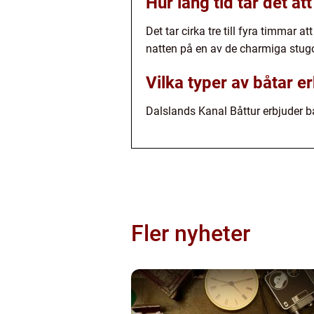
Hur lång tid tar det a
Det tar cirka tre till fyra timmar
natten på en av de charmiga stug
Vilka typer av båtar e
Dalslands Kanal Båttur erbjuder b
Fler nyheter