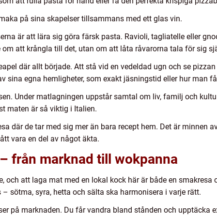
m att rulla pasta för hand eller få den perfekta krispiga pizza
maka på sina skapelser tillsammans med ett glas vin.
a är att lära sig göra färsk pasta. Ravioli, tagliatelle eller gn
m att krångla till det, utan om att låta råvarorna tala för sig sj
Neapel där allt började. Att stå vid en vedeldad ugn och se pizzan 
v sina egna hemligheter, som exakt jäsningstid eller hur man f
lsen. Under matlagningen uppstår samtal om liv, familj och kultur
t maten är så viktig i Italien.
esa där de tar med sig mer än bara recept hem. Det är minnen av
ått vara en del av något äkta.
– från marknad till wokpanna
e, och att laga mat med en lokal kock här är både en smakresa oc
 – sötma, syra, hetta och sälta ska harmonisera i varje rätt.
urser på marknaden. Du får vandra bland stånden och upptäcka e