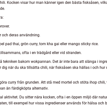
 chili. Kocken visar hur man känner igen den bästa fisksåsen, vi
de.
ra:
rover.
dor och deras användning.
mpel pad thai, grön curry, tom kha gai eller mango sticky rice.
llsammans, ofta i en trädgård eller vid stranden.
rstå tekniken bakom wokpannan. Det är inte bara att slänga i ing
dig när du ska tillsätta chili, när fisksåsen ska hällas i och hu
öra curry från grunden. Att stå med mortel och stöta ihop chili, 
nan än färdigköpta alternativ.
l aktivitet. Du sitter nära kocken, ofta i en öppen miljö där nat
ten, till exempel hur vissa ingredienser används för hälsa och 