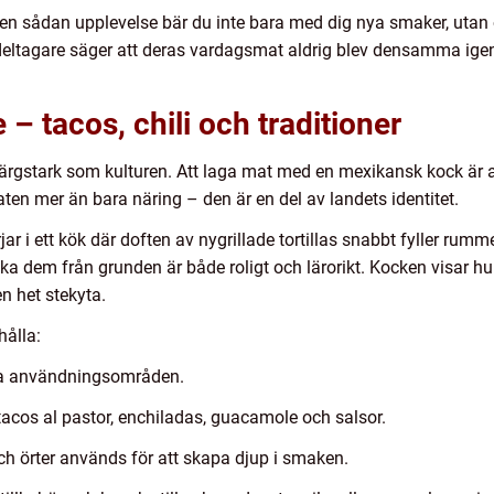
 en sådan upplevelse bär du inte bara med dig nya smaker, uta
deltagare säger att deras vardagsmat aldrig blev densamma igen 
– tacos, chili och traditioner
färgstark som kulturen. Att laga mat med en mexikansk kock är att
aten mer än bara näring – den är en del av landets identitet.
r i ett kök där doften av nygrillade tortillas snabbt fyller rummet
aka dem från grunden är både roligt och lärorikt. Kocken visar 
n het stekyta.
hålla:
lika användningsområden.
tacos al pastor, enchiladas, guacamole och salsor.
h örter används för att skapa djup i smaken.