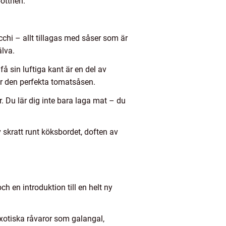
bottnen.
occhi – allt tillagas med såser som är
älva.
få sin luftiga kant är en del av
år den perfekta tomatsåsen.
. Du lär dig inte bara laga mat – du
 skratt runt köksbordet, doften av
h en introduktion till en helt ny
xotiska råvaror som galangal,