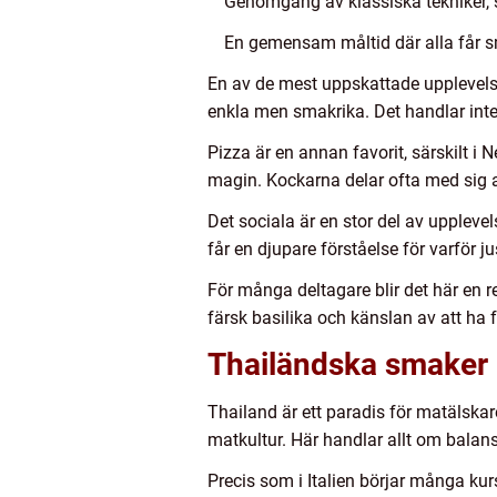
Genomgång av klassiska tekniker, so
En gemensam måltid där alla får s
En av de mest uppskattade upplevelsern
enkla men smakrika. Det handlar inte o
Pizza är en annan favorit, särskilt i 
magin. Kockarna delar ofta med sig a
Det sociala är en stor del av uppleve
får en djupare förståelse för varför jus
För många deltagare blir det här en r
färsk basilika och känslan av att ha f
Thailändska smaker 
Thailand är ett paradis för matälskar
matkultur. Här handlar allt om balans
Precis som i Italien börjar många k