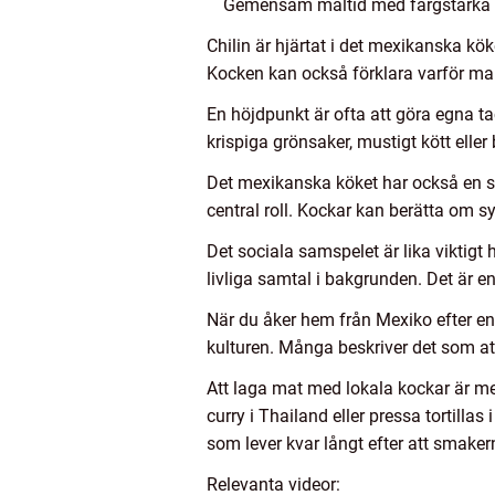
Gemensam måltid med färgstarka til
Chilin är hjärtat i det mexikanska kö
Kocken kan också förklara varför man i
En höjdpunkt är ofta att göra egna ta
krispiga grönsaker, mustigt kött eller
Det mexikanska köket har också en sta
central roll. Kockar kan berätta om sy
Det sociala samspelet är lika viktigt
livliga samtal i bakgrunden. Det är e
När du åker hem från Mexiko efter en
kulturen. Många beskriver det som att 
Att laga mat med lokala kockar är mer 
curry i Thailand eller pressa tortill
som lever kvar långt efter att smaker
Relevanta videor: