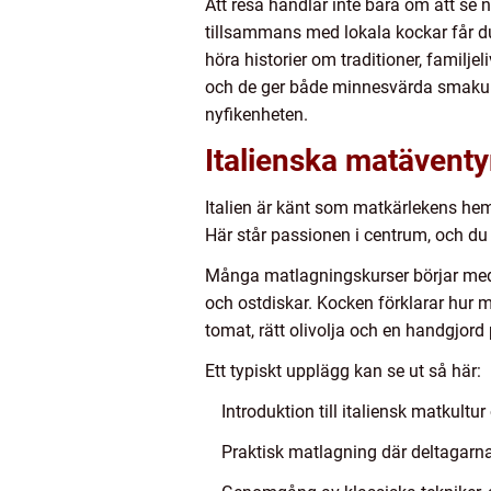
Att resa handlar inte bara om att se
tillsammans med lokala kockar får du 
höra historier om traditioner, familje
och de ger både minnesvärda smakupp
nyfikenheten.
Italienska matäventy
Italien är känt som matkärlekens heml
Här står passionen i centrum, och du b
Många matlagningskurser börjar med 
och ostdiskar. Kocken förklarar hur m
tomat, rätt olivolja och en handgjor
Ett typiskt upplägg kan se ut så här:
Introduktion till italiensk matkultur
Praktisk matlagning där deltagarna 