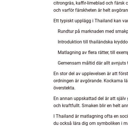
citrongräs, kaffir-limeblad och färsk
och varför färskheten är helt avgöran
Ett typiskt upplägg i Thailand kan va
Rundtur på marknaden med smakp
Introduktion till thailändska kryd
Matlagning av flera rätter, till exe
Gemensam måltid där allt avnjuts ti
En stor del av upplevelsen är att fö
ordningen är avgörande. Kockarna lär 
överstekta.
En annan uppskattad del är att själv g
och kraftfullt. Smaken blir en helt an
I Thailand är matlagning ofta en socia
du också lära dig om symboliken i ma