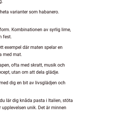
g.
h heta varianter som habanero.
tform. Kombinationen av syrlig lime,
n fest.
 ett exempel där maten spelar en
ira med mat.
kapen, ofta med skratt, musik och
cept, utan om att dela glädje.
ed dig en bit av livsglädjen och
u lär dig knåda pasta i Italien, stöta
ör upplevelsen unik. Det är minnen