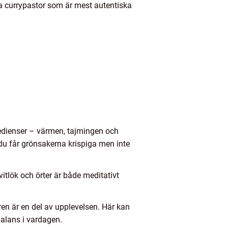
lka currypastor som är mest autentiska
redienser – värmen, tajmingen och
r du får grönsakerna krispiga men inte
vitlök och örter är både meditativt
uren är en del av upplevelsen. Här kan
balans i vardagen.