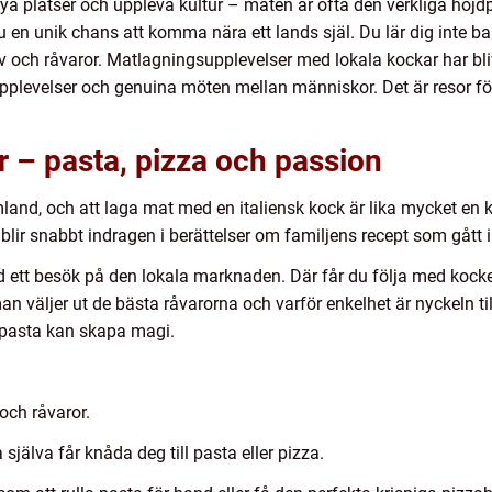
 nya platser och uppleva kultur – maten är ofta den verkliga hö
en unik chans att komma nära ett lands själ. Du lär dig inte bar
liv och råvaror. Matlagningsupplevelser med lokala kockar har bli
levelser och genuina möten mellan människor. Det är resor för
r – pasta, pizza och passion
and, och att laga mat med en italiensk kock är lika mycket en k
lir snabbt indragen i berättelser om familjens recept som gått i 
ett besök på den lokala marknaden. Där får du följa med kocke
an väljer ut de bästa råvarorna och varför enkelhet är nyckeln ti
d pasta kan skapa magi.
 och råvaror.
själva får knåda deg till pasta eller pizza.