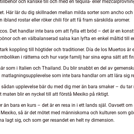
lbehör och kanske till och med en tequila- eller mezcalprovnin
ket. Här lär du dig skillnaden mellan milda sorter som ancho oc
bland rostar eller röker chili för att få fram särskilda aromer.
cos. Det handlar inte bara om att fylla ett bröd – det är en kons
 bönor och en välbalanserad salsa kan lyfta en enkel måltid till e
rk koppling till högtider och traditioner. Día de los Muertos är
mboliken i rätterna och hur varje familj har sina egna sätt att f
 här som i Italien och Thailand. Du blir snabbt en del av gemens
n matlagningsupplevelse som inte bara handlar om att lära sig re
 sådan upplevelse bär du med dig mer än bara smaker – du tar m
maten blir en nyckel till att förstå Mexiko på riktigt.
än bara en kurs – det är en resa in i ett lands själ. Oavsett om d
as i Mexiko, så är det mötet med människorna och kulturen som g
na lagt sig, och som ger resandet en helt ny dimension.