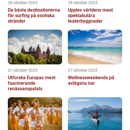
28 oktober 2025
28 oktober 2025
De bästa destinationerna
Upplev världens mest
för surfing på exotiska
spektakulära
stränder
teaterbyggnader
27 oktober 2025
27 oktober 2025
Utforska Europas mest
Wellnessweekends på
fascinerande
avlägsna öar
renässanspalats