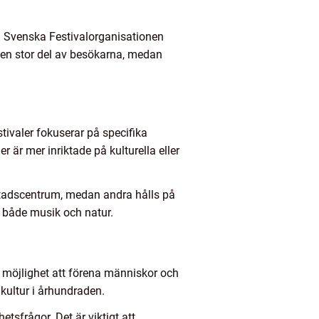
rån Svenska Festivalorganisationen
ör en stor del av besökarna, medan
estivaler fokuserar på specifika
 är mer inriktade på kulturella eller
i stadscentrum, medan andra hålls på
v både musik och natur.
ik möjlighet att förena människor och
kultur i århundraden.
tsfrågor. Det är viktigt att