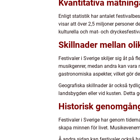
Kvantitativa mätninga
Enligt statistik har antalet festivalb
visar att över 2,5 miljoner personer 
kulturella och mat- och dryckesfestiva
Skillnader mellan olik
Festivaler i Sverige skiljer sig åt på 
musikgenrer, medan andra kan vara mer
gastronomiska aspekter, vilket gör dem
Geografiska skillnader är också tydli
landsbygden eller vid kusten. Detta g
Historisk genomgång 
Festivaler i Sverige har genom tidern
skapa minnen för livet. Musikeveneman
Å andra sidan kan festivaler också ha