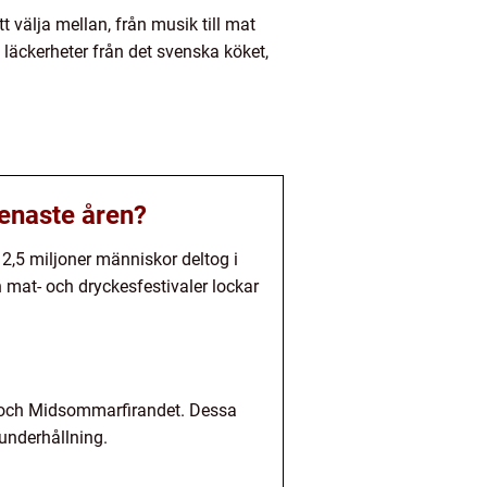
t välja mellan, från musik till mat
v läckerheter från det svenska köket,
senaste åren?
n 2,5 miljoner människor deltog i
 mat- och dryckesfestivaler lockar
t och Midsommarfirandet. Dessa
sunderhållning.