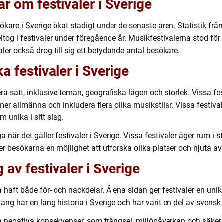
r om festivaler i Sverige
esökare i Sverige ökat stadigt under de senaste åren. Statistik f
deltog i festivaler under föregående år. Musikfestivalerna stod f
ler också drog till sig ett betydande antal besökare.
a festivaler i Sverige
flera sätt, inklusive teman, geografiska lägen och storlek. Vissa f
 allmänna och inkludera flera olika musikstilar. Vissa festivaler
 unika i sitt slag.
ga när det gäller festivaler i Sverige. Vissa festivaler äger rum 
er besökarna en möjlighet att utforska olika platser och njuta a
av festivaler i Sverige
a haft både för- och nackdelar. Å ena sidan ger festivaler en un
g har en lång historia i Sverige och har varit en del av svensk 
 negativa konsekvenser, som trängsel, miljöpåverkan och säkerhe