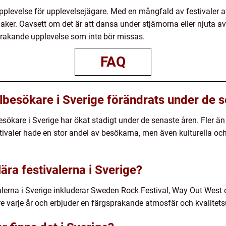
upplevelse för upplevelsejägare. Med en mångfald av festivaler at
maker. Oavsett om det är att dansa under stjärnorna eller njuta a
sprakande upplevelse som inte bör missas.
FAQ
albesökare i Sverige förändrats under de 
lbesökare i Sverige har ökat stadigt under de senaste åren. Fler ä
tivaler hade en stor andel av besökarna, men även kulturella och
ära festivalerna i Sverige?
alerna i Sverige inkluderar Sweden Rock Festival, Way Out Wes
re varje år och erbjuder en färgsprakande atmosfär och kvalitet