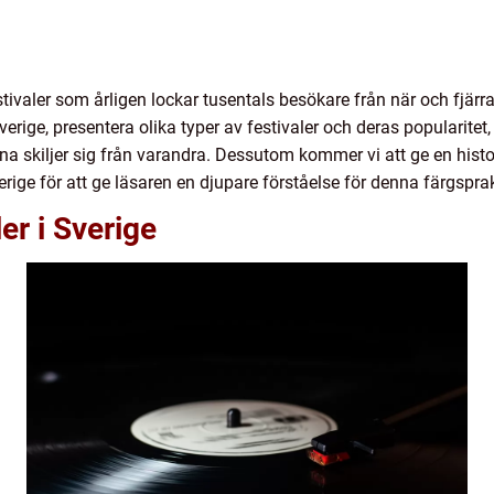
stivaler som årligen lockar tusentals besökare från när och fjärra
Sverige, presentera olika typer av festivaler och deras popularite
erna skiljer sig från varandra. Dessutom kommer vi att ge en his
erige för att ge läsaren en djupare förståelse för denna färgspr
er i Sverige